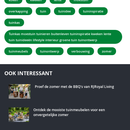
overkapping
tuin
tuinidee
tuininspiratie
tuinkas
Tuinkas moestuin tuinieren buitenleven tuininspiratie kweken lente
tuin tuinideeën lifestyle interieur groene tuin tuinontwerp
tuinmeubels
tuinontwerp
verbouwing
zomer
OOK INTERESSANT
Proef de zomer met de BBQ's van RJRoyal Living
Ontdek de mooiste tuinmeubelen voor een
onvergetelijke zomer