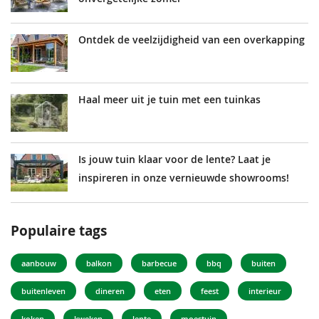
Ontdek de veelzijdigheid van een overkapping
Haal meer uit je tuin met een tuinkas
Is jouw tuin klaar voor de lente? Laat je
inspireren in onze vernieuwde showrooms!
Populaire tags
aanbouw
balkon
barbecue
bbq
buiten
buitenleven
dineren
eten
feest
interieur
koken
kweken
lente
moestuin