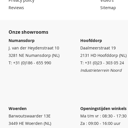
Privacy policy
Video's
Reviews
Sitemap
Onze showrooms
Numansdorp
Hoofddorp
J. van der Heydenstraat 10
Daalmeerstraat 19
3281 NE Numansdorp (NL)
2131 HD Hoofddorp (NL)
T: +31 (0)186 - 655 990
T: +31 (0)23 - 303 05 24
Industrieterrein Noord
Woerden
Openingstijden winkels
Barwoutswaarder 13E
Ma t/m vr : 08:30 - 17:30
3449 HE Woerden (NL)
Za : 09:00 - 16:00 uur