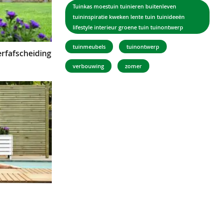
Tuinkas moestuin tuinieren buitenleven
tuininspiratie kweken lente tuin tuinideeën
lifestyle interieur groene tuin tuinontwerp
tuinmeubels
tuinontwerp
erfafscheiding
verbouwing
zomer