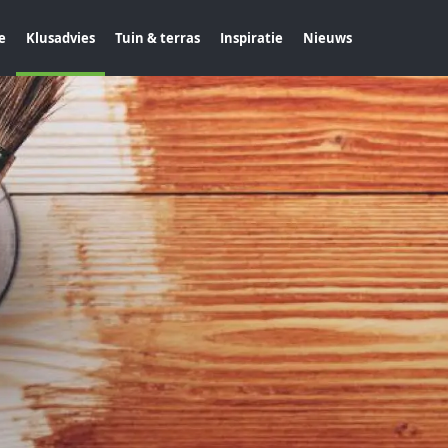
e
Klusadvies
Tuin & terras
Inspiratie
Nieuws