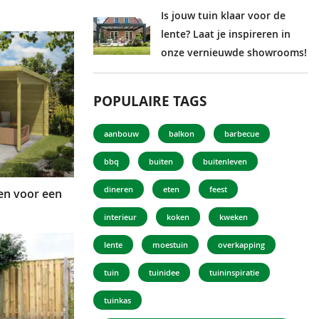
Is jouw tuin klaar voor de
lente? Laat je inspireren in
onze vernieuwde showrooms!
POPULAIRE TAGS
aanbouw
balkon
barbecue
bbq
buiten
buitenleven
dineren
eten
feest
en voor een
interieur
koken
kweken
lente
moestuin
overkapping
tuin
tuinidee
tuininspiratie
tuinkas