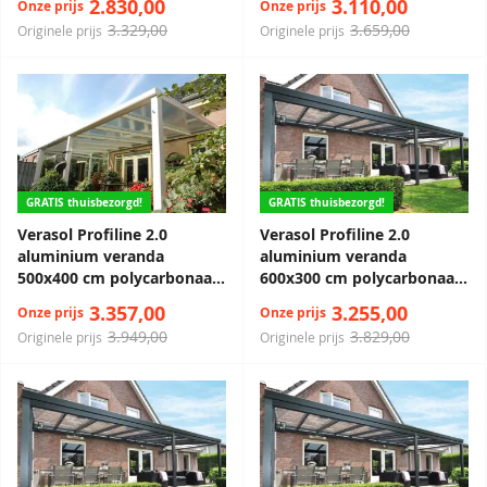
2.830,00
3.110,00
Onze prijs
Onze prijs
3.329,00
3.659,00
Originele prijs
Originele prijs
GRATIS thuisbezorgd!
GRATIS thuisbezorgd!
Verasol Profiline 2.0
Verasol Profiline 2.0
aluminium veranda
aluminium veranda
500x400 cm polycarbonaat
600x300 cm polycarbonaat
dak
dak
3.357,00
3.255,00
Onze prijs
Onze prijs
3.949,00
3.829,00
Originele prijs
Originele prijs