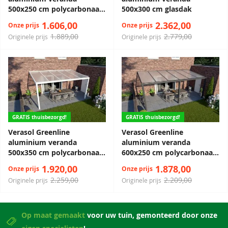
500x250 cm polycarbonaat
500x300 cm glasdak
dak
1.606,00
2.362,00
Onze prijs
Onze prijs
1.889,00
2.779,00
Originele prijs
Originele prijs
GRATIS thuisbezorgd!
GRATIS thuisbezorgd!
Verasol Greenline
Verasol Greenline
aluminium veranda
aluminium veranda
500x350 cm polycarbonaat
600x250 cm polycarbonaat
dak
dak
1.920,00
1.878,00
Onze prijs
Onze prijs
2.259,00
2.209,00
Originele prijs
Originele prijs
Op maat gemaakt
voor uw tuin, gemonteerd door onze