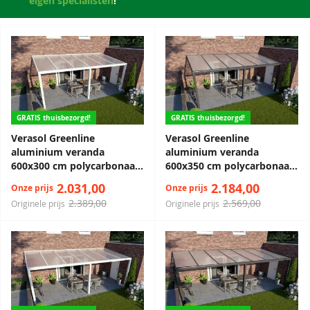
eigen specialisten
!
GRATIS thuisbezorgd!
GRATIS thuisbezorgd!
Verasol Greenline
Verasol Greenline
aluminium veranda
aluminium veranda
600x300 cm polycarbonaat
600x350 cm polycarbonaat
dak
dak
2.031,00
2.184,00
Onze prijs
Onze prijs
2.389,00
2.569,00
Originele prijs
Originele prijs