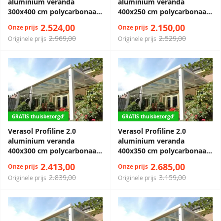
aluminium veranda
aluminium veranda
300x400 cm polycarbonaat
400x250 cm polycarbonaat
dak
dak
2.524,00
2.150,00
Onze prijs
Onze prijs
2.969,00
2.529,00
Originele prijs
Originele prijs
GRATIS thuisbezorgd!
GRATIS thuisbezorgd!
Verasol Profiline 2.0
Verasol Profiline 2.0
aluminium veranda
aluminium veranda
400x300 cm polycarbonaat
400x350 cm polycarbonaat
dak
dak
2.413,00
2.685,00
Onze prijs
Onze prijs
2.839,00
3.159,00
Originele prijs
Originele prijs