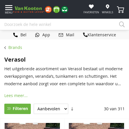
Winke
FAVORIETEN
WINKELS
MENU
Bel
App
Mail
Klantenservice
Brands
Verasol
Het uitgebreide assortiment van Verasol bestaat uit moderne
overkappingen, veranda’s, tuinkamers en schuttingen. Het
moderne aanbod zorgt voor een complete tuin waardoor u
ook in het voorjaar en najaar kunt genieten van de
Lees meer...
buitenlucht. Ook voor gespecialiseerde projecten is Verasol
uw fabrikant.
Filteren
30 van 311