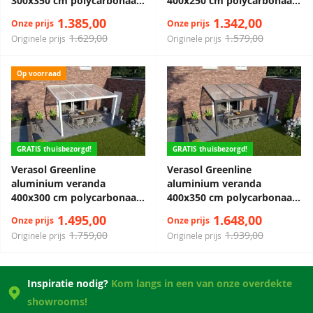
300x350 cm polycarbonaat
400x250 cm polycarbonaat
dak
dak
1.385,00
1.342,00
Onze prijs
Onze prijs
1.629,00
1.579,00
Originele prijs
Originele prijs
Op voorraad
GRATIS thuisbezorgd!
GRATIS thuisbezorgd!
Verasol Greenline
Verasol Greenline
aluminium veranda
aluminium veranda
400x300 cm polycarbonaat
400x350 cm polycarbonaat
dak
dak
1.495,00
1.648,00
Onze prijs
Onze prijs
1.759,00
1.939,00
Originele prijs
Originele prijs
Inspiratie nodig?
Kom langs in een van onze overdekte
showrooms!