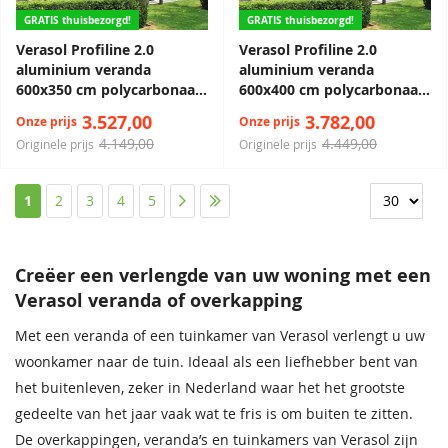
GRATIS thuisbezorgd!
GRATIS thuisbezorgd!
Verasol Profiline 2.0
Verasol Profiline 2.0
aluminium veranda
aluminium veranda
600x350 cm polycarbonaat
600x400 cm polycarbonaat
dak
dak
3.527,00
3.782,00
Onze prijs
Onze prijs
4.149,00
4.449,00
Originele prijs
Originele prijs
Pagina
U lees momenteel pagina
Pagina
Pagina
Pagina
Pagina
Pagina
Pagina
1
2
3
4
5
Creëer een verlengde van uw woning met een
Verasol veranda of overkapping
Met een veranda of een tuinkamer van Verasol verlengt u uw
woonkamer naar de tuin. Ideaal als een liefhebber bent van
het buitenleven, zeker in Nederland waar het het grootste
gedeelte van het jaar vaak wat te fris is om buiten te zitten.
De overkappingen, veranda’s en tuinkamers van Verasol zijn