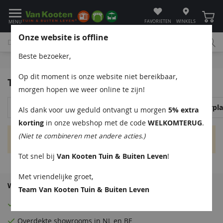
Winke
FAVORIETEN
WINKELS
MENU
Onze website is offline
Beste bezoeker,
Bel
App
Mail
Klantenservice
Op dit moment is onze website niet bereikbaar,
Tuinhout - Steigerhout
morgen hopen we weer online te zijn!
Tuinpalen
Planken
Rabatdelen
Vlonderpl
Als dank voor uw geduld ontvangt u morgen
5% extra
korting
in onze webshop met de code
WELKOMTERUG
.
(Niet te combineren met andere acties.)
Geen producten gevonden voor deze selectie.
Tot snel bij
Van Kooten Tuin & Buiten Leven
!
Met vriendelijke groet,
Waarom Van Kooten Tuin & Buitenleven?
Team Van Kooten Tuin & Buiten Leven
Eenvoudig
gespreid betalen
zonder rente!
Overdekte
showrooms
in NL en BE