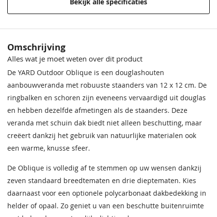
Bekijk alle specificaties
Incl. berging
Zonder berging
Incl. overkapping
Met overkapping
Omschrijving
Incl. glasschuifwand
Zonder glasschuifwand
Alles wat je moet weten over dit product
De YARD Outdoor Oblique is een douglashouten
Plaatsing
Aanbouw
aanbouwveranda met robuuste staanders van 12 x 12 cm. De
ringbalken en schoren zijn eveneens vervaardigd uit douglas
Breedte
400 cm
en hebben dezelfde afmetingen als de staanders. Deze
Breedte x diepte
400 x 350 cm
veranda met schuin dak biedt niet alleen beschutting, maar
creëert dankzij het gebruik van natuurlijke materialen ook
Diepte
350 cm
een warme, knusse sfeer.
Diepte ( cm )
350
De Oblique is volledig af te stemmen op uw wensen dankzij
zeven standaard breedtematen en drie dieptematen. Kies
Breedte ( cm )
400
daarnaast voor een optionele polycarbonaat dakbedekking in
Hoogte
258,8 cm
helder of opaal. Zo geniet u van een beschutte buitenruimte