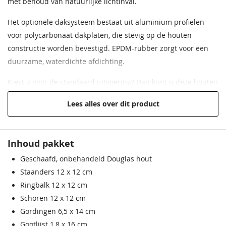
met behoud van natuurlijke lichtinval.
Funderingsmaat
400 x 350 cm
Het optionele daksysteem bestaat uit aluminium profielen
Buitenmaat
436,5 x 344,2 cm
voor polycarbonaat dakplaten, die stevig op de houten
constructie worden bevestigd. EPDM-rubber zorgt voor een
duurzame, waterdichte afdichting.
Kiest u voor de standaard uitvoering? Dan kunt u deze houten
terrasoverkapping zelf monteren aan de hand van de
Lees alles over dit product
bijgeleverde opbouwinstructie.
Heeft u specifieke wensen of kiest u voor een
Inhoud pakket
maatwerkuitvoering met bijvoorbeeld wanden of een
glasschuifsysteem? Onze specialisten adviseren u graag over
Geschaafd, onbehandeld Douglas hout
de mogelijkheden en kunnen desgewenst ook de
Staanders 12 x 12 cm
montageservice meenemen in het advies en de offerte.
Ringbalk 12 x 12 cm
Schoren 12 x 12 cm
Gordingen 6,5 x 14 cm
Gootlijst 1,8 x 16 cm