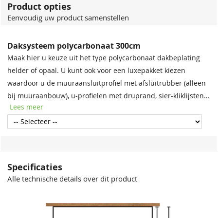
Product opties
Eenvoudig uw product samenstellen
Daksysteem polycarbonaat 300cm
Maak hier u keuze uit het type polycarbonaat dakbeplating
helder of opaal. U kunt ook voor een luxepakket kiezen
waardoor u de muuraansluitprofiel met afsluitrubber (alleen
bij muuraanbouw), u-profielen met druprand, sier-kliklijsten
Lees meer
en eindschotjes in de kleur RAL7016 (antraciet), RAL9005
(zwart) of RAL9010 (wit) kunt nemen.
Specificaties
Alle technische details over dit product