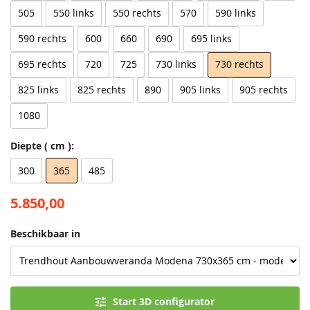
505
550 links
550 rechts
570
590 links
590 rechts
600
660
690
695 links
695 rechts
720
725
730 links
730 rechts
825 links
825 rechts
890
905 links
905 rechts
1080
Diepte ( cm ):
300
365
485
5.850,00
Beschikbaar in
Start 3D configurator