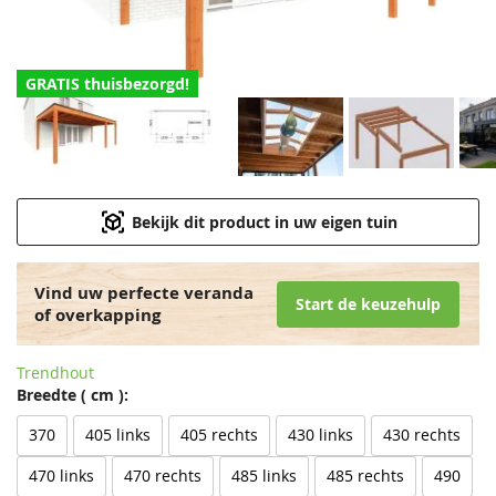
GRATIS thuisbezorgd!
Bekijk dit product in uw eigen tuin
Vind uw perfecte veranda
Start de keuzehulp
of overkapping
Trendhout
Breedte ( cm ):
370
405 links
405 rechts
430 links
430 rechts
470 links
470 rechts
485 links
485 rechts
490