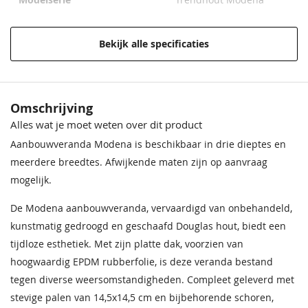
Modelserie
Trendhout Modena
Houtsoort
Douglashout
Bekijk alle specificaties
Materiaal
Hout
Behandeling Materiaal
Onbehandeld
Omschrijving
Incl. berging
Zonder berging
Alles wat je moet weten over dit product
Aanbouwveranda Modena is beschikbaar in drie dieptes en
Incl. overkapping
Met overkapping
meerdere breedtes. Afwijkende maten zijn op aanvraag
mogelijk.
Plaatsing
Aanbouw
De Modena aanbouwveranda, vervaardigd van onbehandeld,
Bevestigingsmaterialen
Inclusief
kunstmatig gedroogd en geschaafd Douglas hout, biedt een
Breedte
730 cm
tijdloze esthetiek. Met zijn platte dak, voorzien van
hoogwaardig EPDM rubberfolie, is deze veranda bestand
Diepte
365 cm
tegen diverse weersomstandigheden. Compleet geleverd met
stevige palen van 14,5x14,5 cm en bijbehorende schoren,
Nokhoogte
260 cm