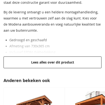
staat deze constructie garant voor duurzaamheid.
Afmeting robuuste staanders
14,5x14,5 cm
Bij de levering ontvangt u een heldere montagehandleiding,
waarmee u met vertrouwen zelf aan de slag kunt. Kies voor
Daktype
Plat dak
de Modena aanbouwveranda en voeg natuurlijke kwaliteit toe
Diepte ( cm )
365
aan uw buitenruimte.
Breedte ( cm )
730 rechts
Gedroogd en geschaafd
Afmeting van 730x365 cm
Extra informatie
Vellingdelen 1,8x14,5 cm
Inclusief EPDM dakbedekking
Hoge kwaliteit voor een lage prijs
EAN code
8718144022100
Lees alles over dit product
Hoogwaardig, onbehandeld Douglas hout
Anderen bekeken ook