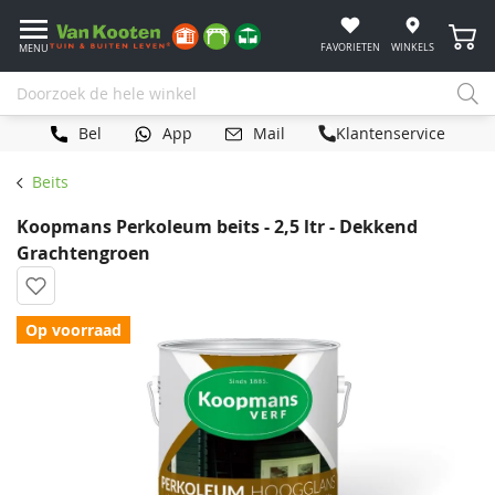
Winke
FAVORIETEN
WINKELS
MENU
Bel
App
Mail
Klantenservice
Beits
Koopmans Perkoleum beits - 2,5 ltr - Dekkend
Grachtengroen
Op voorraad