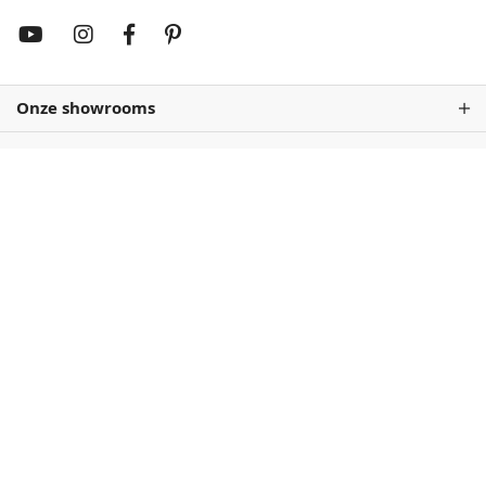
Onze showrooms
Rembrandtrood
Wijnrood
68,50
68,50
Antiekrood
Roodbruin
68,50
68,50