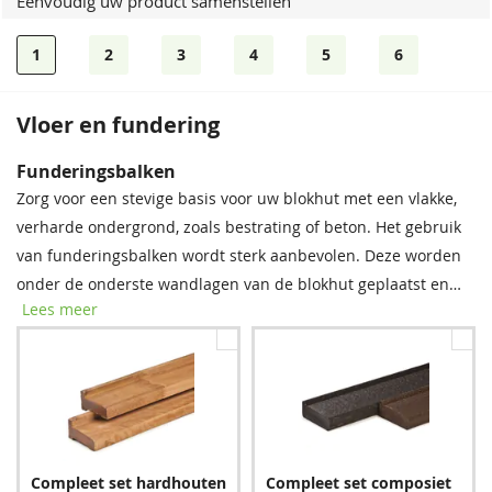
Eenvoudig uw product samenstellen
1
2
3
4
5
6
Vloer en fundering
Bevestigingsmaterialen
Dakshingles
Funderingsbalken
Onze spijkerset bevat zowel spijkers als asfaltnagels voor het
Tegen meerprijs kunt u bij dit product dakshingles bestellen.
Zorg voor een stevige basis voor uw blokhut met een vlakke,
monteren van dakplanken en dakbedekking. Voor modellen
Deze bitumen dakbedekking is uitermate geschikt voor het
verharde ondergrond, zoals bestrating of beton. Het gebruik
groter dan 5 × 5 m raden we aan twee sets aan te schaffen
waterdicht afwerken van uw (hellende) dak, om zo de
van funderingsbalken wordt sterk aanbevolen. Deze worden
voor optimale stabiliteit.
levensduur van uw tuinverblijf te verlengen.
onder de onderste wandlagen van de blokhut geplaatst en
Lees meer
bieden essentiële bescherming tegen regenwater, vocht en
schimmel. Met deze eenvoudige stap verlengt u de
levensduur van uw blokhut aanzienlijk.
Spijkerset
Zwart
Rood
Bitumenkit (per stuk)
Compleet set hardhouten
Compleet set composiet