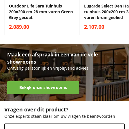
Outdoor Life Sara Tuinhuis
Lugarde Select Den H
200x200 cm 28 mm vuren Green
tuinhuis 200x200 cm 
Grey gecoat
vuren bruin geolied
Sparregroen
Antiekgroen
2.089,00
2.107,00
68,50
68,50
Maak een afspraak in een van de vele
showrooms
Ontvang persoonlijk en vrijblijvend advies
Bekijk onze showrooms
Lavagrijs
Zilvergrijs
68,50
68,50
Vragen over dit product?
Onze experts staan klaar om uw vragen te beantwoorden