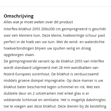
Behandeling Materiaal
Geïmpregneerd
Crèmewit
Lichteiken
Bentheimerwit
Middeneiken
Omschrijving
68,50
68,50
68,50
68,50
Houtsoort
Vurenhout
Alles wat je moet weten over dit product
Interflex-blokhut 2055 200x200 cm geïmpregneerd is geschikt
Breedte x diepte
200 x 200 cm
voor een kleinere tuin. Deze kleine, hoekvormige schuur past
perfect in de hoek van uw tuin. Met de wind- en waterdichte
Incl. berging
Met berging
hoekverbindingen blijven uw spullen veilig en droog
Afmeting (LxB)
200cm x 200cm
opgeborgen staan.
De geïmpregneerde variant op de blokhut 2055 van Interflex
Ramen
Klapramen 50 x 69cm
wordt standaard uitgevoerd met 28 mm wandbalken van
Bentheimergeel
Donkereiken
Zomergeel
Noten
Noord-Europees vurenhout. De blokhut is verduurzaamd
Deur
Dubbele deur 118 x 197cm
68,50
68,50
68,50
68,50
middels groene dompel impregnatie. Op deze manier is uw
Wandhoogte
218 cm
blokhut beter beschermd tegen schimmel en rot. Met een
dubbele deur en 2 uitzetramen met enkel glas is er
Nokhoogte
255 cm
voldoende lichtinval en ventilatie. Het is mogelijk dakshingles
toe te voegen aan deze blokhut. Deze dienen bij de bestelling
Wanddikte
28 mm