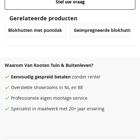
Stel uw vraag
Gerelateerde producten
Venstergrijs
Donkergrijs
Blokhutten met puntdak
Geimpregneerde blokhutten
68,50
68,50
Waarom Van Kooten Tuin & Buitenleven?
Eenvoudig
gespreid betalen
zonder rente!
Overdekte
showrooms
in NL en BE
Professionele eigen montage service
Antraciet
Zeeblauw
Specialist in maatwerk met 20+ jaar ervaring
68,50
68,50