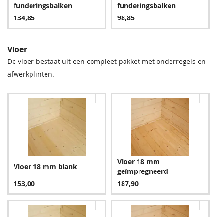
24,95
95,85
95,85
9,60
funderingsbalken
funderingsbalken
134,85
98,85
Vloer
De vloer bestaat uit een compleet pakket met onderregels en
afwerkplinten.
Groen
Bruin
95,85
95,85
Vloer 18 mm
Vloer 18 mm blank
geïmpregneerd
Blauw
153,00
187,90
113,85