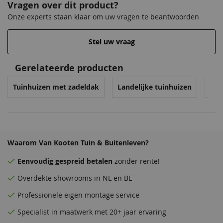
Vragen over dit product?
Onze experts staan klaar om uw vragen te beantwoorden
Stel uw vraag
Gerelateerde producten
Venstergrijs
Zilvergrijs
Donkergrijs
Venstergrijs
Tuinhuizen met zadeldak
Landelijke tuinhuizen
Blo
68,50
68,50
68,50
68,50
Waarom Van Kooten Tuin & Buitenleven?
Eenvoudig
gespreid betalen
zonder rente!
Overdekte
showrooms
in NL en BE
Professionele eigen montage service
Antraciet
Donkergrijs
Zeeblauw
Antraciet
Specialist in maatwerk met 20+ jaar ervaring
68,50
68,50
68,50
68,50