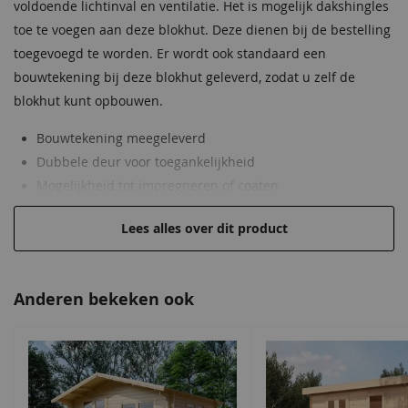
voldoende lichtinval en ventilatie. Het is mogelijk dakshingles
Nokhoogte
280 cm
37,95
toe te voegen aan deze blokhut. Deze dienen bij de bestelling
toegevoegd te worden. Er wordt ook standaard een
Wanddikte
50 mm
bouwtekening bij deze blokhut geleverd, zodat u zelf de
Beglazing
Isoglas
blokhut kunt opbouwen.
Staphorstergroen
Ecogroen
Frescogeel
Bronsgroen
Ebbenzwart
Staphorstergroen
Extra informatie
Luiken zijn optioneel
Bouwtekening meegeleverd
68,50
68,50
68,50
68,50
68,50
68,50
Dubbele deur voor toegankelijkheid
Lengte overkapping
90 cm
Mogelijkheid tot impregneren of coaten
50 mm wandbalken van Noord-Europees vurenhout
Oversteek rondom
Circa 15 cm
Lees alles over dit product
Veilige berging a.d.h.v. wind- en waterdichte
Vloer in blokhut
Optioneel
hoekverbindingen
Vloer in luifel
Optioneel
Anderen bekeken ook
Afmeting dubbele deur
155x201,5 cm
Donkergroen
Kleur nog niet bekend.
Bronsgroen
Grachtengroen
Donkergroen
Deze wordt tijdig voor
68,50
68,50
68,50
68,50
Gespiegeld op te bouwen
Ja, dit is mogelijk.
levering doorgegeven.
68,50