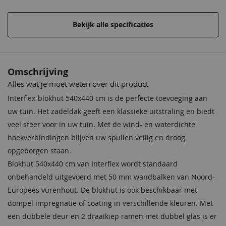
Funderingsmaat
510x410 cm
Bekijk alle specificaties
Materiaal
Onbehandeld vurenhout
Behandeling Materiaal
Onbehandeld
Crèmewit
Lichteiken
Crèmewit
Bentheimerwit
Middeneiken
Bentheimerwit
Omschrijving
68,50
68,50
68,50
68,50
68,50
68,50
Houtsoort
Onbehandeld vurenhout
Alles wat je moet weten over dit product
Impregneervloeistof
Impregneervloeistof Red
zwart, 2,5L
Class Wood, 2,5L
Interflex-blokhut 540x440 cm is de perfecte toevoeging aan
Incl. berging
Met berging
37,95
37,95
uw tuin. Het zadeldak geeft een klassieke uitstraling en biedt
veel sfeer voor in uw tuin. Met de wind- en waterdichte
Afmeting (LxB)
540x440 cm
hoekverbindingen blijven uw spullen veilig en droog
Ramen
Dubbele draai-kiep
opgeborgen staan.
ramen 162 x 91 cm
Blokhut 540x440 cm van Interflex wordt standaard
onbehandeld uitgevoerd met 50 mm wandbalken van Noord-
Deur
Dubbele deur 155 x 201
Bentheimergeel
Donkereiken
Bentheimergeel
Zomergeel
Noten
Zomergeel
cm
Europees vurenhout. De blokhut is ook beschikbaar met
68,50
68,50
68,50
68,50
68,50
68,50
dompel impregnatie of coating in verschillende kleuren. Met
Wandhoogte
208 cm
Impregneervloeistof
een dubbele deur en 2 draaikiep ramen met dubbel glas is er
honing, 2,5L