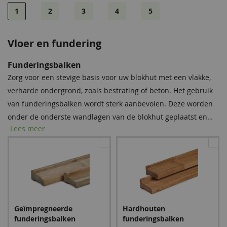
1
2
3
4
5
Vloer en fundering
Bevestigingsmaterialen
Dakshingles
Funderingsbalken
Onze spijkerset bevat zowel spijkers als asfaltnagels voor het
Tegen meerprijs kunt u bij dit product dakshingles bestellen.
Zorg voor een stevige basis voor uw blokhut met een vlakke,
monteren van dakplanken en dakbedekking. Voor modellen
Deze bitumen dakbedekking is uitermate geschikt voor het
verharde ondergrond, zoals bestrating of beton. Het gebruik
groter dan 5 × 5 m raden we aan twee sets aan te schaffen
waterdicht afwerken van uw (hellende) dak, om zo de
van funderingsbalken wordt sterk aanbevolen. Deze worden
voor optimale stabiliteit.
levensduur van uw tuinverblijf te verlengen.
onder de onderste wandlagen van de blokhut geplaatst en
Lees meer
bieden essentiële bescherming tegen regenwater, vocht en
schimmel. Met deze eenvoudige stap verlengt u de
levensduur van uw blokhut aanzienlijk.
Spijkerset
Zwart
Rood
Bitumenkit (per stuk)
Geïmpregneerde
Hardhouten
24,95
383,40
383,40
9,60
funderingsbalken
funderingsbalken