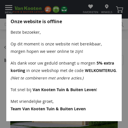
Winke
FAVORIETEN
WINKELS
MENU
Onze website is offline
Beste bezoeker,
Bel
App
Mail
Klantenservice
Op dit moment is onze website niet bereikbaar,
Trekkershutten
morgen hopen we weer online te zijn!
Interflex Blokhut 540x440 50 mm vuren blank
Als dank voor uw geduld ontvangt u morgen
5% extra
korting
in onze webshop met de code
WELKOMTERUG
.
(Niet te combineren met andere acties.)
Tot snel bij
Van Kooten Tuin & Buiten Leven
!
Met vriendelijke groet,
Team Van Kooten Tuin & Buiten Leven