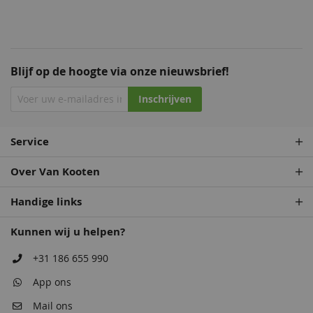
Blijf op de hoogte via onze nieuwsbrief!
Inschrijven
Staalblauw
Zeeblauw
Patrolblauw
Staalblauw
Service
68,50
68,50
68,50
68,50
Over Van Kooten
Handige links
Kunnen wij u helpen?
+31 186 655 990
App ons
Antiekblauw
Patrolblauw
Monumentenblauw
Antiekblauw
Mail ons
68,50
68,50
68,50
68,50