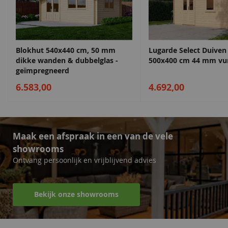
Cilinderslot
Inclusief
Hang en sluitwerk
Inclusief
Daktype
Zadeldak
Blokhut 540x440 cm, 50 mm
Lugarde Select Duiven
dikke wanden & dubbelglas -
500x400 cm 44 mm vu
geïmpregneerd
Daktype
Zadeldak
Sparregroen
Grachtengroen
Antiekgroen
Sparregroen
6.583,00
4.692,00
68,50
68,50
68,50
68,50
Funderingsmaat inclusief
517x417 cm
funderingsbalken
Deurhoogte incl. kozijn
201,5 cm
Maak een afspraak in een van de vele
showrooms
Dakplanken
20 mm
Ontvang persoonlijk en vrijblijvend advies
Afmeting raam
85x91 cm in voorzijde en
162x91 cm
Bekijk onze showrooms
Lavagrijs
Antiekgroen
Zilvergrijs
Lavagrijs
EAN code
8719831420810
68,50
68,50
68,50
68,50