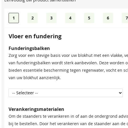
1
2
3
4
5
6
7
Vloer en fundering
Dakshingles
Bevestigingsmaterialen
Funderingsbalken
Tegen meerprijs kunt u bij dit product dakshingles bestellen.
Onze spijkerset bevat zowel spijkers als asfaltnagels voor h
Zorg voor een stevige basis voor uw blokhut met een vlakke, v
waterdicht afwerken van uw (hellende) dak, om zo de levensdu
groter dan 5 × 5 m raden we aan twee sets aan te schaffen voor
van funderingsbalken wordt sterk aanbevolen. Deze worden o
bieden essentiële bescherming tegen regenwater, vocht en s
van uw blokhut aanzienlijk.
Verankeringsmaterialen
Om de staanders te verankeren in of aan de ondergrond advi
bij te bestellen. Door het verankeren van de staander aan de
Zwart
Spijkerset
Bitumenkit (per stuk)
Rood