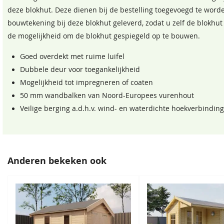
deze blokhut. Deze dienen bij de bestelling toegevoegd te word
Oversteek rondom
Circa 15 c
bouwtekening bij deze blokhut geleverd, zodat u zelf de blokhut
de mogelijkheid om de blokhut gespiegeld op te bouwen.
Vloer in blokhut
Optioneel
Goed overdekt met ruime luifel
Vloer in luifel
Optioneel
Dubbele deur voor toegankelijkheid
Sparregroen
Antiekgroen
Mogelijkheid tot impregneren of coaten
Afmeting dubbele deur
155x201,5
68,50
68,50
50 mm wandbalken van Noord-Europees vurenhout
Veilige berging a.d.h.v. wind- en waterdichte hoekverbindin
Steunpalen
5 stuks
Gespiegeld op te bouwen
Ja, dit is m
Cilinderslot
Inclusief
Anderen bekeken ook
Hang en sluitwerk
Inclusief
Daktype
Zadeldak
Venstergrijs
Donkergrijs
Daktype
Zadeldak