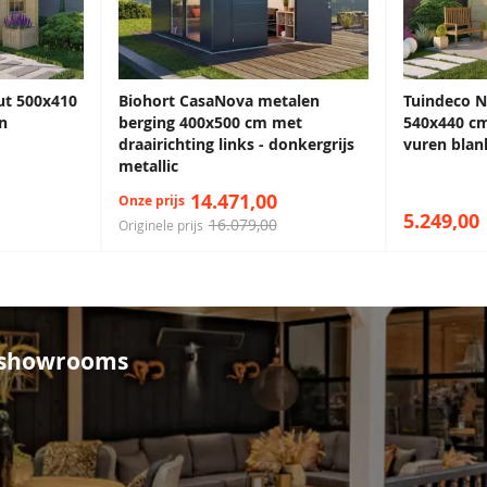
68,50
68,50
22 cm
ut 500x410
Biohort CasaNova metalen
Tuindeco N
n
berging 400x500 cm met
540x440 cm
draairichting links - donkergrijs
vuren blan
metallic
n voorzijde en 162x91 cm
14.471,00
Onze prijs
5.249,00
16.079,00
Originele prijs
0827
Antiekblauw
Monumentenblauw
68,50
68,50
e showrooms