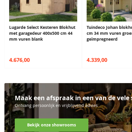
68,50
68,50
Funderingsmaat inclusief funderingsbalken
517x417/6
Deurhoogte incl. kozijn
201,5 cm
Lugarde Select Kesteren Blokhut
Tuindeco Johan blokh
met garagedeur 400x500 cm 44
cm 34 mm vuren groe
Dakplanken
20 mm
mm vuren blank
geïmpregneerd
Afmeting raam
85x91 cm i
4.676,00
4.339,00
EAN code
871983142
Staalblauw
Patrolblauw
68,50
68,50
Maak een afspraak in een van de vel
Ontvang persoonlijk en vrijblijvend advies
Bekijk onze showrooms