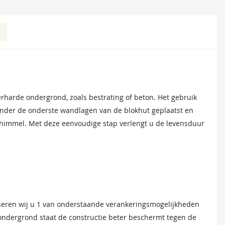
 Deze bitumen dakbedekking is uitermate geschikt voor het
et monteren van dakplanken en dakbedekking. Voor modellen
erharde ondergrond, zoals bestrating of beton. Het gebruik
ur van uw tuinverblijf te verlengen.
 optimale stabiliteit.
nder de onderste wandlagen van de blokhut geplaatst en
chimmel. Met deze eenvoudige stap verlengt u de levensduur
seren wij u 1 van onderstaande verankeringsmogelijkheden
 ondergrond staat de constructie beter beschermt tegen de
Groen
Bruin