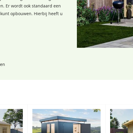
en. Er wordt ook standaard een
m
 kunt opbouwen. Hierbij heeft u
Lavagrijs
Zilvergrijs
 cm
68,50
68,50
gen
ogelijk.
Antraciet
Zeeblauw