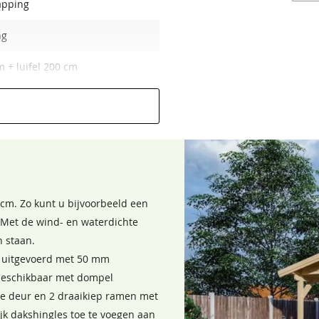
apping
ng
Bentheimergeel
Zomergeel
68,50
68,50
 + luifel 200 cm
raai-kiep ramen 162 x 91 cm
eur 155 x 201 cm
 cm. Zo kunt u bijvoorbeeld een
. Met de wind- en waterdichte
Donkergroen
Grachtengroen
n staan.
68,50
68,50
d uitgevoerd met 50 mm
beschikbaar met dompel
n optioneel
le deur en 2 draaikiep ramen met
lijk dakshingles toe te voegen aan