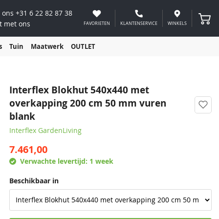
 ons
+31 6 22 82 87 38
Winke
t met ons
FAVORIETEN
KLANTENSERVICE
WINKELS
s
Tuin
Maatwerk
OUTLET
Interflex Blokhut 540x440 met
overkapping 200 cm 50 mm vuren
blank
Interflex GardenLiving
7.461,00
Verwachte levertijd:
1 week
Beschikbaar in