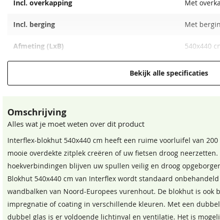
Incl. overkapping
Met overk
Incl. berging
Met bergi
Crèmewit
Bentheimerwit
68,50
68,50
Afmeting (LxB)
540x440 cm
Ramen
Dubbele d
Bekijk alle specificaties
Deur
Dubbele d
Omschrijving
Wandhoogte
208 cm
Alles wat je moet weten over dit product
Nokhoogte
280 cm
Interflex-blokhut 540x440 cm heeft een ruime voorluifel van 200
mooie overdekte zitplek creëren of uw fietsen droog neerzetten
Wanddikte
50 mm
Staphorstergroen
Bronsgroen
hoekverbindingen blijven uw spullen veilig en droog opgeborge
68,50
68,50
Beglazing
Isoglas
Blokhut 540x440 cm van Interflex wordt standaard onbehandel
wandbalken van Noord-Europees vurenhout. De blokhut is ook 
Extra informatie
Luiken zij
impregnatie of coating in verschillende kleuren. Met een dubbe
dubbel glas is er voldoende lichtinval en ventilatie. Het is moge
Lengte overkapping
200 cm