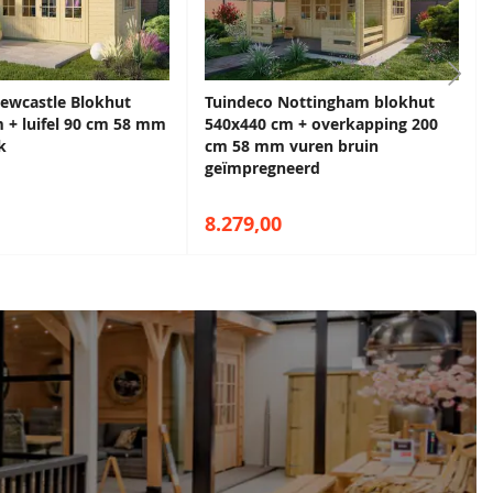
ewcastle Blokhut
Tuindeco Nottingham blokhut
 + luifel 90 cm 58 mm
540x440 cm + overkapping 200
k
cm 58 mm vuren bruin
geïmpregneerd
8.279,00