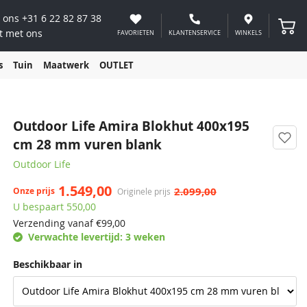
 ons
+31 6 22 82 87 38
Winke
t met ons
FAVORIETEN
KLANTENSERVICE
WINKELS
s
Tuin
Maatwerk
OUTLET
Outdoor Life Amira Blokhut 400x195
cm 28 mm vuren blank
Outdoor Life
1.549,00
2.099,00
Onze prijs
Originele prijs
U bespaart 550,00
Verzending vanaf €
99,00
Verwachte levertijd:
3 weken
Beschikbaar in