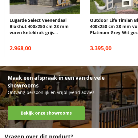
Diepte
298 cm
Sparregroen
Grachtengroen
Antiekgroen
Sparregroen
Lugarde Select Veenendaal
Outdoor Life Timian B
Breedte
400 cm
68,50
68,50
68,50
68,50
Blokhut 400x250 cm 28 mm
400x250 cm 28 mm vu
vuren keteldruk grijs
Platinum Grey-Wit ge
Lengte
298 cm
geïmpregneerd
2.968,00
3.395,00
Hoogte
238 cm
Afmeting raam
82x82 cm
EAN code
8715815615715
Maak een afspraak in een van de vele
showrooms
Lavagrijs
Antiekgroen
Zilvergrijs
Lavagrijs
Ontvang persoonlijk en vrijblijvend advies
68,50
68,50
68,50
68,50
Bekijk onze showrooms
Vragen over dit product?