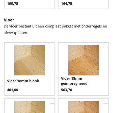
199,75
164,75
Vloer
De vloer bestaat uit een compleet pakket met onderregels en
afwerkplinten.
Groen
Bruin
198,00
198,00
Vloer 18mm
Vloer 18mm blank
geïmpregneerd
Blauw
461,00
563,70
234,00