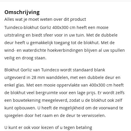
Behandeling Materiaal
Onbehandeld
Crèmewit
Lichteiken
Crèmewit
Bentheimerwit
Middeneiken
Bentheimerwit
Omschrijving
Houtsoort
Geschaafd, gedroogd
68,50
68,50
68,50
68,50
68,50
68,50
Alles wat je moet weten over dit product
vuren
Impregneervloeistof
Impregneervloeistof Red
zwart, 2,5L
Class Wood 2,5L
Tuindeco-blokhut Gorliz 400x300 cm heeft een mooie
Incl. berging
Met berging
37,95
37,95
uitstraling en biedt sfeer voor in uw tuin. Met de dubbele
deur heeft u gemakkelijk toegang tot de blokhut. Met de
Afmeting (LxB)
400x298 cm
wind- en waterdichte hoekverbindingen blijven al uw spullen
veilig en droog staan.
Ramen
1 (vast)
Blokhut Gorliz van Tuindeco wordt standaard blank
Deur
Dubbele deur
Bentheimergeel
Donkereiken
Bentheimergeel
Zomergeel
Noten
Zomergeel
uitgevoerd in 28 mm wanddelen, met een dubbele deur en
68,50
68,50
68,50
68,50
68,50
68,50
Nokhoogte
238 cm
enkel glas. Met een mooie oppervlakte van 400x300 cm heeft
de blokhut veel bergruimte voor een lage prijs. Er wordt zelfs
Impregneervloeistof
Wanddikte
28 mm
honing 2,5L
een bouwtekening meegeleverd, zodat u de blokhut ook zelf
37,95
kunt opbouwen. U heeft de mogelijkheid om de voorwand te
Garantie
5 jaar
spiegelen door het raam en de deur te verwisselen.
Beglazing
Enkel glas
U kunt er ook voor kiezen of u tegen betaling