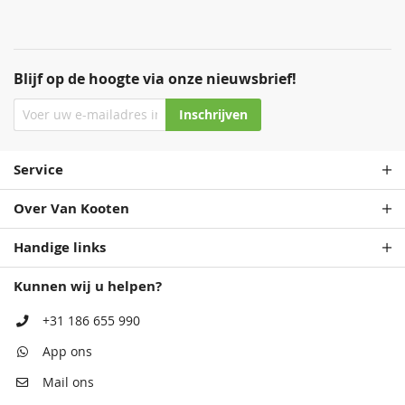
Blijf op de hoogte via onze nieuwsbrief!
Staalblauw
Zeeblauw
Patrolblauw
Staalblauw
68,50
68,50
68,50
68,50
Inschrijven
Service
Over Van Kooten
Handige links
Kunnen wij u helpen?
Antiekblauw
Patrolblauw
Monumentenblauw
Antiekblauw
68,50
68,50
68,50
68,50
+31 186 655 990
App ons
Mail ons