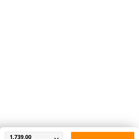
Ecogroen
Ebbenzwart
68,50
68,50
Kleur nog niet bekend.
Deze wordt tijdig voor
levering doorgegeven.
1.739,00