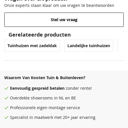
Onze experts staan klaar om uw vragen te beantwoorden
Stel uw vraag
Venstergrijs
Zilvergrijs
Donkergrijs
Venstergrijs
68,50
68,50
68,50
68,50
Gerelateerde producten
Tuinhuizen met zadeldak
Landelijke tuinhuizen
Blo
Waarom Van Kooten Tuin & Buitenleven?
Antraciet
Donkergrijs
Zeeblauw
Antraciet
Eenvoudig
gespreid betalen
zonder rente!
68,50
68,50
68,50
68,50
Overdekte
showrooms
in NL en BE
Professionele eigen montage service
Specialist in maatwerk met 20+ jaar ervaring