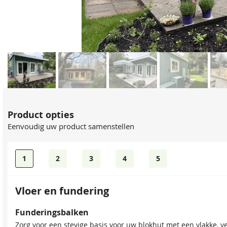
Product opties
Eenvoudig uw product samenstellen
1
2
3
4
5
Vloer en fundering
Bevestigingsmaterialen
Funderingsbalken
Onze spijkerset bevat zowel spijkers als asfaltnagels voor h
Zorg voor een stevige basis voor uw blokhut met een vlakke, v