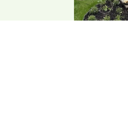
Lavagrijs
Zilvergrijs
68,50
68,50
Antraciet
Zeeblauw
68,50
68,50