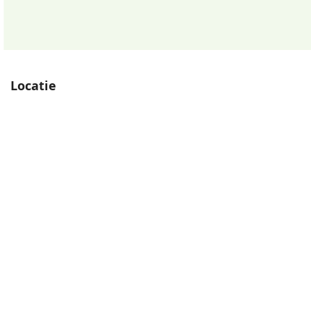
Sparregroen
Antiekgroen
68,50
68,50
Locatie
Venstergrijs
Donkergrijs
68,50
68,50