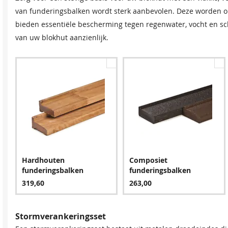
groter dan 5 × 5 m raden we aan twee sets aan te schaffen voor
van funderingsbalken wordt sterk aanbevolen. Deze worden o
bieden essentiële bescherming tegen regenwater, vocht en s
van uw blokhut aanzienlijk.
Spijkerset
Bitumenkit (per stuk)
24,95
9,60
Hardhouten
Composiet
funderingsbalken
funderingsbalken
319,60
263,00
Stormverankeringsset