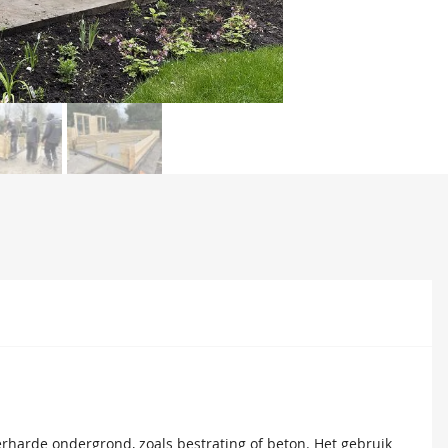
et monteren van dakplanken en dakbedekking. Voor modellen
erharde ondergrond, zoals bestrating of beton. Het gebruik