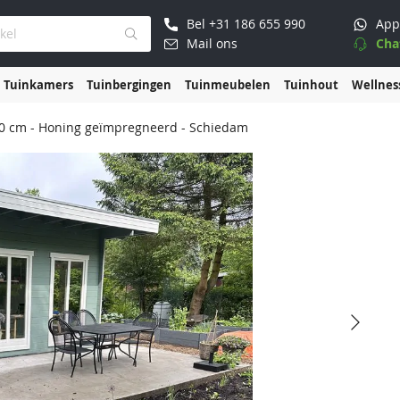
Bel
+31 186 655 990
App
Mail ons
Cha
Tuinkamers
Tuinbergingen
Tuinmeubelen
Tuinhout
Wellnes
80 cm - Honing geïmpregneerd - Schiedam