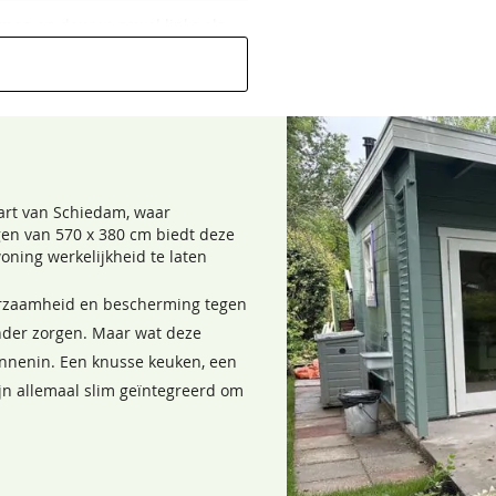
en en deuren zowel links als
art van Schiedam, waar
en van 570 x 380 cm biedt deze
ning werkelijkheid te laten
Donkergroen
Grachtengroen
68,50
68,50
urzaamheid en bescherming tegen
nder zorgen. Maar wat deze
innenin. Een knusse keuken, een
ijn allemaal slim geïntegreerd om