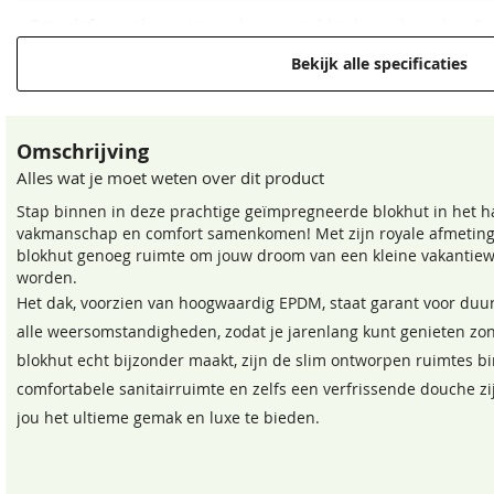
Extra informatie
Kan ook gespiegeld gebouwd worden. Ram
rechts te plaatsen.
Bekijk alle specificaties
Referentie
Schiedam
locatie
Omschrijving
Alles wat je moet weten over dit product
Stap binnen in deze prachtige geïmpregneerde blokhut in het h
vakmanschap en comfort samenkomen! Met zijn royale afmeting
blokhut genoeg ruimte om jouw droom van een kleine vakantiewo
Staphorstergroen
Bronsgroen
worden.
68,50
68,50
Het dak, voorzien van hoogwaardig EPDM, staat garant voor du
alle weersomstandigheden, zodat je jarenlang kunt genieten zo
blokhut echt bijzonder maakt, zijn de slim ontworpen ruimtes b
comfortabele sanitairruimte en zelfs een verfrissende douche z
jou het ultieme gemak en luxe te bieden.