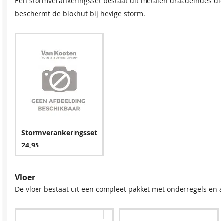
Een stormverankeringsset bestaat uit metalen draadeindes di
beschermt de blokhut bij hevige storm.
Stormverankeringsset
24,95
Vloer
De vloer bestaat uit een compleet pakket met onderregels en 