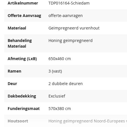
Artikelnummer
TDP016164-Schiedam
Offerte Aanvraag
offerte-aanvragen
Materiaal
Geïmpregneerd vurenhout
Ventilatieroosters
Dakgootset antraciet
Dakgootset wit compleet
compleet
Wit
Professionele
Antiekwit
Behandeling
Honing geïmpregneerd
5,50
240,00
240,00
kwastenset
Materiaal
Daktrim aluminium
Daktrim zwart
68,50
68,50
13,99
437,50
560,00
Afmeting (LxB)
650x460 cm
Ramen
3 (vast)
Deur
2 dubbele deuren
Dakbedekking
Exclusief
Funderingsmaat
570x380 cm
Crèmewit
Bentheimerwit
Houtsoort
Honing geïmpregneerd Noord-Europees 
68,50
68,50