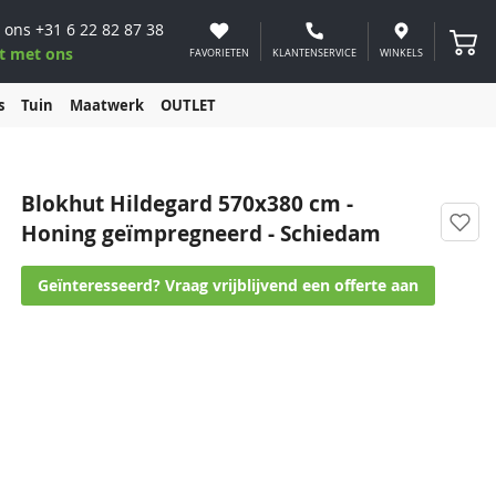
 ons
+31 6 22 82 87 38
Winke
t met ons
FAVORIETEN
KLANTENSERVICE
WINKELS
s
Tuin
Maatwerk
OUTLET
Blokhut Hildegard 570x380 cm -
Honing geïmpregneerd - Schiedam
Geïnteresseerd? Vraag vrijblijvend een offerte aan