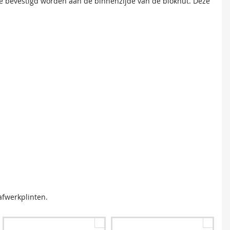
e bevestigd worden aan de binnenzijde van de blokhut. Deze
afwerkplinten.