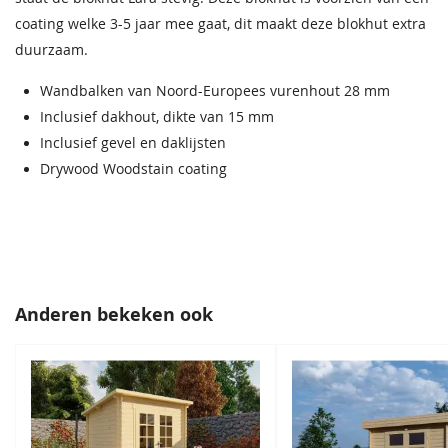
coating welke 3-5 jaar mee gaat, dit maakt deze blokhut extra
Binnenruimte
7,3 m2
duurzaam.
Dakmaat
315x324 cm
Wandbalken van Noord-Europees vurenhout 28 mm
Inclusief dakhout, dikte van 15 mm
Hang en sluitwerk
Inclusief
Inclusief gevel en daklijsten
Bouwtekening
Inclusief
Drywood Woodstain coating
Daktype
Lessenaarsdak
Daktype
Lessenaarsdak
Dakhelling
5°
Anderen bekeken ook
EAN code
8711615186097