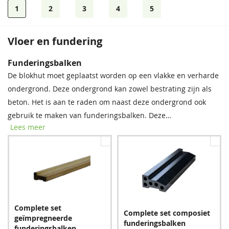
1
2
3
4
5
Vloer en fundering
EPDM
Funderingsbalken
Tegen een meerprijs kunt u EPDM mee laten leveren. Bij het
De blokhut moet geplaatst worden op een vlakke en verharde
pakket worden lijm en handschoenen geleverd. Inclusief
ondergrond. Deze ondergrond kan zowel bestrating zijn als
montagehandleiding.
beton. Het is aan te raden om naast deze ondergrond ook
gebruik te maken van funderingsbalken. Deze
Lees meer
funderingsbalken moeten onder de onderste wandlagen van
de blokhut geschoven worden, waardoor de blokhut niet
rechtstreeks in het regenwater komt te staan. De blokhut
wordt door de funderingsbalken beschermd tegen vocht en
schimmel, en de levensduur wordt verlengd. Wij raden u dan
EPDM
ook ten zeerste aan één van de complete sets bij te bestellen.
275,00
Complete set
Complete set composiet
geïmpregneerde
funderingsbalken
funderingsbalken