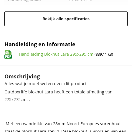
Behandeling Materiaal
Gecoat
Bekijk alle specificaties
Houtsoort
Vurenhout
Incl. glasschuifwand
Zonder glasschuifwand
Handleiding en informatie
Incl. overkapping
Met overkapping
Handleiding Blokhut Lara 295x295 cm
(839.11 kB)
Incl. berging
Zonder berging
Omschrijving
Afmeting (LxB)
295x295 cm
Alles wat je moet weten over dit product
Wandhoogte
222 cm
Outdoorlife blokhut Lara heeft een totale afmeting van
275x275cm. .
Nokhoogte
251 cm
Wanddikte
28 mm
Met een wanddikte van 28mm Noord-Europees vurenhout
Kleur
Green Grey-Wit
staat de blokhut Lara stevig. Deze blokhut is voorzien van een