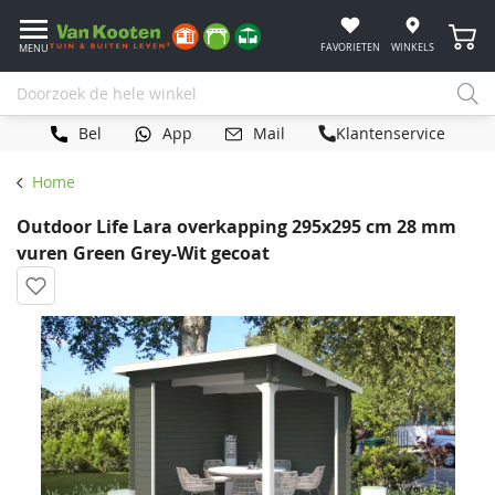
Winke
FAVORIETEN
WINKELS
MENU
Bel
App
Mail
Klantenservice
Home
Outdoor Life Lara overkapping 295x295 cm 28 mm
vuren Green Grey-Wit gecoat