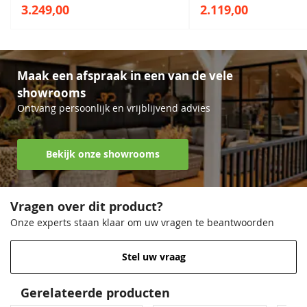
3.249,00
2.119,00
funderingsbalken
Hoogte
260 cm
EAN code
8717209189949
Maak een afspraak in een van de vele
Venstergrijs
Zilvergrijs
Donkergrijs
Venstergrijs
showrooms
68,50
68,50
68,50
68,50
Ontvang persoonlijk en vrijblijvend advies
Bekijk onze showrooms
Vragen over dit product?
Onze experts staan klaar om uw vragen te beantwoorden
Antraciet
Donkergrijs
Zeeblauw
Antraciet
Stel uw vraag
68,50
68,50
68,50
68,50
Gerelateerde producten