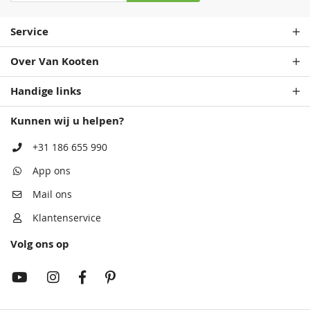
Service
Over Van Kooten
Handige links
Rembrandtrood
Monumentenblauw
Wijnrood
Rembrandtrood
Kunnen wij u helpen?
68,50
68,50
68,50
68,50
+31 186 655 990
App ons
Mail ons
Klantenservice
Volg ons op
Antiekrood
Wijnrood
Roodbruin
Antiekrood
68,50
68,50
68,50
68,50