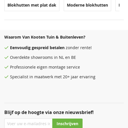
Blokhutten met plat dak
Moderne blokhutten
Blok
Waarom Van Kooten Tuin & Buitenleven?
Staalblauw
Zeeblauw
Patrolblauw
Staalblauw
68,50
68,50
68,50
68,50
Eenvoudig
gespreid betalen
zonder rente!
Overdekte
showrooms
in NL en BE
Professionele eigen montage service
Specialist in maatwerk met 20+ jaar ervaring
Antiekblauw
Patrolblauw
Monumentenblauw
Antiekblauw
68,50
68,50
68,50
68,50
Blijf op de hoogte via onze nieuwsbrief!
Inschrijven