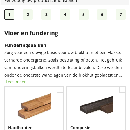
Eenvoudig uw product samenstellen
1
2
3
4
5
6
7
Vloer en fundering
Bevestigingsmaterialen
Funderingsbalken
Onze spijkerset bevat zowel spijkers als asfaltnagels voor het
Zorg voor een stevige basis voor uw blokhut met een vlakke,
monteren van dakplanken en dakbedekking. Voor modellen
verharde ondergrond, zoals bestrating of beton. Het gebruik
groter dan 5 × 5 m raden we aan twee sets aan te schaffen
van funderingsbalken wordt sterk aanbevolen. Deze worden
voor optimale stabiliteit.
onder de onderste wandlagen van de blokhut geplaatst en
Lees meer
bieden essentiële bescherming tegen regenwater, vocht en
schimmel. Met deze eenvoudige stap verlengt u de
levensduur van uw blokhut aanzienlijk.
Spijkerset
Bitumenkit (per stuk)
Hardhouten
Composiet