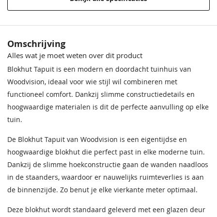
Funderingsmaat
303x303 cm
Materiaal
Onbehandeld vurenhout
Crèmewit
Lichteiken
Crèmewit
Bentheimerwit
Middeneiken
Bentheimerwit
Omschrijving
68,50
68,50
68,50
68,50
68,50
68,50
Alles wat je moet weten over dit product
Behandeling Materiaal
Onbehandeld
Impregneervloeistof
Impregneervloeistof Red
zwart, 2,5L
Class Wood, 2,5L
Blokhut Tapuit is een modern en doordacht tuinhuis van
Houtsoort
Kwaliteits vurenhout
37,95
37,95
Woodvision, ideaal voor wie stijl wil combineren met
functioneel comfort. Dankzij slimme constructiedetails en
Modelserie
Woodvision Tapuit
hoogwaardige materialen is dit de perfecte aanvulling op elke
tuin.
Incl. berging
Met berging
De Blokhut Tapuit van Woodvision is een eigentijdse en
Afmeting (LxB)
353x334 cm
Bentheimergeel
Donkereiken
Bentheimergeel
Zomergeel
Noten
Zomergeel
hoogwaardige blokhut die perfect past in elke moderne tuin.
68,50
68,50
68,50
68,50
68,50
68,50
Ramen
1x vast raam 67x38 cm
Dankzij de slimme hoekconstructie gaan de wanden naadloos
in de staanders, waardoor er nauwelijks ruimteverlies is aan
Impregneervloeistof
Deur
Enkele glasdeur
honing, 2,5L
de binnenzijde. Zo benut je elke vierkante meter optimaal.
37,95
Wandhoogte
216 cm
Deze blokhut wordt standaard geleverd met een glazen deur