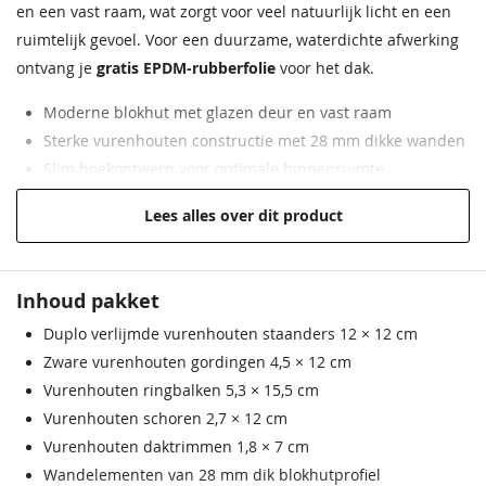
en een vast raam, wat zorgt voor veel natuurlijk licht en een
Nokhoogte
252 cm
ruimtelijk gevoel. Voor een duurzame, waterdichte afwerking
ontvang je
gratis EPDM-rubberfolie
voor het dak.
Wanddikte
28 mm
Staphorstergroen
Ecogroen
Frescogeel
Bronsgroen
Ebbenzwart
Staphorstergroen
Moderne blokhut met glazen deur en vast raam
Garantie
Op dit product ontvangt u 5
68,50
68,50
68,50
68,50
68,50
68,50
jaar garantie
Sterke vurenhouten constructie met 28 mm dikke wanden
Slim hoekontwerp voor optimale binnenruimte
Beglazing
Echt glas
Inclusief EPDM-dakbedekking en verticale dakdoorvoer
Lees alles over dit product
Luxe deurbeslag met SKG keurmerk en lage instap
Extra informatie
Dit tuinhuis wordt geleverd met
Overstek van 25 cm voor extra uitstraling
een verticale dakdoorvoer.
Inhoud pakket
Wandhoogte
216 cm
Duplo verlijmde vurenhouten staanders 12 × 12 cm
Donkergroen
Kleur nog niet bekend.
Bronsgroen
Grachtengroen
Donkergroen
Oversteek zijkanten
25 cm
Zware vurenhouten gordingen 4,5 × 12 cm
Deze wordt tijdig voor
68,50
68,50
68,50
68,50
Vurenhouten ringbalken 5,3 × 15,5 cm
levering doorgegeven.
Oversteek achterkant
6 cm
Vurenhouten schoren 2,7 × 12 cm
68,50
Oversteek voorkant
Vurenhouten daktrimmen 1,8 × 7 cm
25 cm
Wandelementen van 28 mm dik blokhutprofiel