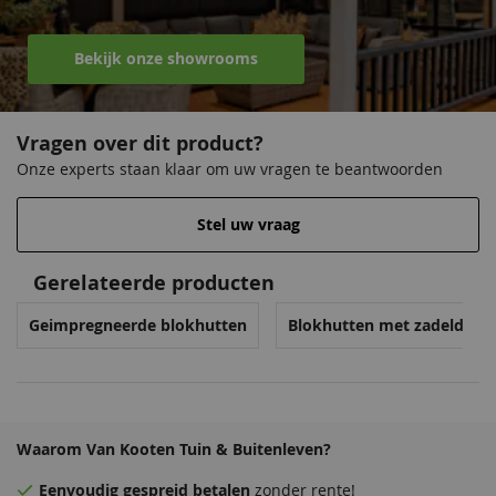
Hoogte
263 mm
Bekijk onze showrooms
EAN code
8715815686289
Vragen over dit product?
Onze experts staan klaar om uw vragen te beantwoorden
Stel uw vraag
Gerelateerde producten
Geimpregneerde blokhutten
Blokhutten met zadeldak
Waarom Van Kooten Tuin & Buitenleven?
Eenvoudig
gespreid betalen
zonder rente!