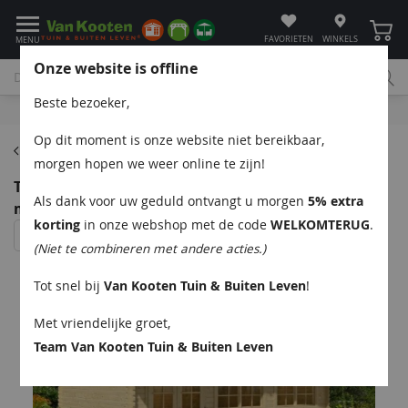
Winke
FAVORIETEN
WINKELS
MENU
Onze website is offline
Beste bezoeker,
Bel
App
Mail
Klantenservice
Op dit moment is onze website niet bereikbaar,
Blokhutten
morgen hopen we weer online te zijn!
Tuindeco Tova blokhut 595x500 cm + luifel 75 cm 44
Als dank voor uw geduld ontvangt u morgen
5% extra
mm vuren groen geïmpregneerd
korting
in onze webshop met de code
WELKOMTERUG
.
(Niet te combineren met andere acties.)
Tot snel bij
Van Kooten Tuin & Buiten Leven
!
Met vriendelijke groet,
Team Van Kooten Tuin & Buiten Leven