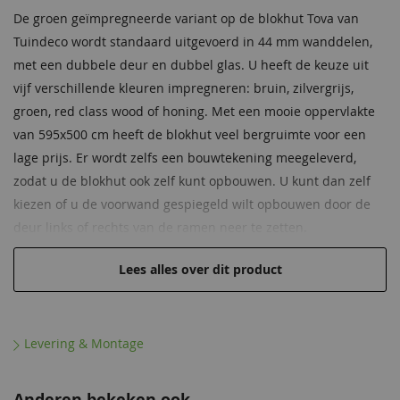
De groen geïmpregneerde variant op de blokhut Tova van
Impregneervloeistof
Beglazing
Dubbel glas
honing, 2,5L
Tuindeco wordt standaard uitgevoerd in 44 mm wanddelen,
37,95
met een dubbele deur en dubbel glas. U heeft de keuze uit
Extra informatie
Deze blokhut heeft wind- en
vijf verschillende kleuren impregneren: bruin, zilvergrijs,
waterdichte hoekverbindingen
groen, red class wood of honing. Met een mooie oppervlakte
Lengte
75 cm
van 595x500 cm heeft de blokhut veel bergruimte voor een
overkapping
lage prijs. Er wordt zelfs een bouwtekening meegeleverd,
zodat u de blokhut ook zelf kunt opbouwen. U kunt dan zelf
Kleur
Groen geïmpregneerd, geschaafd,
gedroogd vuren
kiezen of u de voorwand gespiegeld wilt opbouwen door de
deur links of rechts van de ramen neer te zetten.
Dakoppervlak
34,5 m²
U kunt er ook voor kiezen of u tegen betaling
Lees alles over dit product
Gespiegeld op te
U kunt de voorwand spiegelen, en
funderingsbalken aan de Tuindeco-blokhut wilt toevoegen.
bouwen
dus zelf bepalen of u de deur links
Hier heeft u de keuze uit hardhouten of composiet. Er is ook
of rechts van de ramen wenst!
de optie om geen funderingsbalken toe te voegen, echter
Levering & Montage
Cilinderslot
Inclusief
raden wij dit wel aan. Het aanschaffen van funderingsbalken
verlengt de levensduur en tevens uw genot van de blokhut
Hang en
Inclusief
Anderen bekeken ook