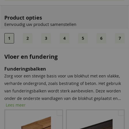
Product opties
Eenvoudig uw product samenstellen
1
2
3
4
5
6
7
Vloer en fundering
Dakshingles
Bevestigingsmaterialen
Funderingsbalken
Tegen meerprijs kunt u bij dit product dakshingles bestellen.
Onze spijkerset bevat zowel spijkers als asfaltnagels voor het
Zorg voor een stevige basis voor uw blokhut met een vlakke,
Deze bitumen dakbedekking is uitermate geschikt voor het
monteren van dakplanken en dakbedekking. Voor modellen
verharde ondergrond, zoals bestrating of beton. Het gebruik
waterdicht afwerken van uw (hellende) dak, om zo de
groter dan 5 × 5 m raden we aan twee sets aan te schaffen
van funderingsbalken wordt sterk aanbevolen. Deze worden
levensduur van uw tuinverblijf te verlengen.
voor optimale stabiliteit.
onder de onderste wandlagen van de blokhut geplaatst en
Lees meer
bieden essentiële bescherming tegen regenwater, vocht en
schimmel. Met deze eenvoudige stap verlengt u de
levensduur van uw blokhut aanzienlijk.