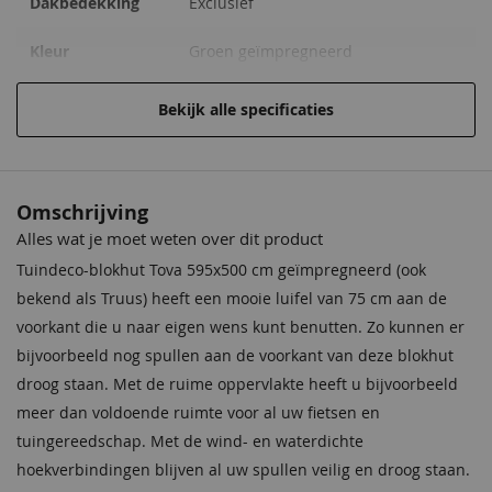
Dakbedekking
Exclusief
37,95
149,00
37,95
Kleur
Groen geïmpregneerd
Funderingsmaat
575 x 480 cm
Bekijk alle specificaties
Materiaal
Geïmpregneerd vurenhout
Behandeling
Geïmpregneerd
Omschrijving
Materiaal
Alles wat je moet weten over dit product
Impregneervloeistof
Impregneervloeistof Red
zwart, 2,5L
Class Wood, 2,5L
Houtsoort
Geschaafd, gedroogd vuren
Tuindeco-blokhut Tova 595x500 cm geïmpregneerd (ook
37,95
37,95
bekend als Truus) heeft een mooie luifel van 75 cm aan de
Incl. berging
Met berging
voorkant die u naar eigen wens kunt benutten. Zo kunnen er
bijvoorbeeld nog spullen aan de voorkant van deze blokhut
Ramen
2 (te openen)
droog staan. Met de ruime oppervlakte heeft u bijvoorbeeld
Wanddikte
44 mm
meer dan voldoende ruimte voor al uw fietsen en
tuingereedschap. Met de wind- en waterdichte
Garantie
Op dit product ontvangt u 5 jaar
hoekverbindingen blijven al uw spullen veilig en droog staan.
garantie