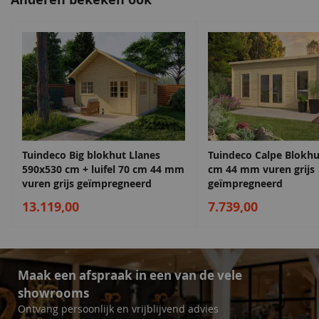
Tova.
sluitwerk
Gespiegeld op te bouwen
Dorpel
RVS dorpel inbegrepen
Geschikt om zelf op te bouwen
Hoge kwaliteit voor een lage prijs
Daktype
Zadeldak
Keuze uit verschillende kleuren impregneren
Daktype
Zadeldak
Funderingsmaat
580x485 cm
inclusief
Tuindeco Big blokhut Llanes
Tuindeco Calpe Blokh
funderingsbalken
590x530 cm + luifel 70 cm 44 mm
cm 44 mm vuren grijs
vuren grijs geïmpregneerd
geïmpregneerd
Deurhoogte incl.
192 cm
13.119,00
7.739,00
kozijn
Diepte
575 cm
Breedte
595 cm
Maak een afspraak in een van de vele
showrooms
Lengte
575 cm
Ontvang persoonlijk en vrijblijvend advies