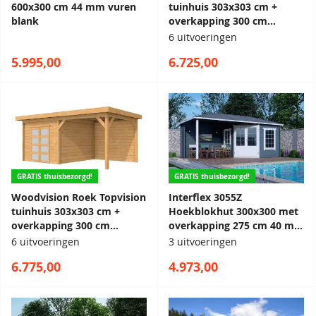
600x300 cm 44 mm vuren
tuinhuis 303x303 cm +
blank
overkapping 300 cm
Douglas blank
6 uitvoeringen
5.995,00
6.725,00
GRATIS thuisbezorgd!
GRATIS thuisbezorgd!
Woodvision Roek Topvision
Interflex 3055Z
tuinhuis 303x303 cm +
Hoekblokhut 300x300 met
overkapping 300 cm
overkapping 275 cm 40 mm
Douglas blank
vuren exterieur gecoat
6 uitvoeringen
3 uitvoeringen
6.775,00
4.973,00