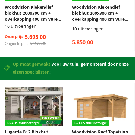
Woodvision Kiekendief
Woodvision Kiekendief
blokhut 200x300 cm +
blokhut 200x300 cm +
overkapping 400 cm vuren
overkapping 400 cm vuren
blank
groen geïmpregneerd
10 uitvoeringen
10 uitvoeringen
5.695,00
Onze prijs
5.850,00
5.999,00
Originele prijs
Op maat gemaakt
voor uw tuin, gemonteerd door onze
eigen specialisten
!
GRATIS thuisbezorgd!
GRATIS thuisbezorgd!
Lugarde B12 Blokhut
Woodvision Raaf Topvision