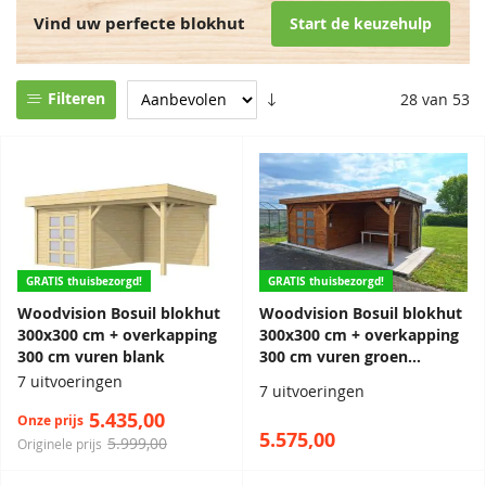
Vind uw perfecte blokhut
Start de keuzehulp
graag verder helpen.
Filteren
28 van 53
GRATIS thuisbezorgd!
GRATIS thuisbezorgd!
Woodvision Bosuil blokhut
Woodvision Bosuil blokhut
300x300 cm + overkapping
300x300 cm + overkapping
300 cm vuren blank
300 cm vuren groen
geïmpregneerd
7 uitvoeringen
7 uitvoeringen
5.435,00
Onze prijs
5.575,00
5.999,00
Originele prijs