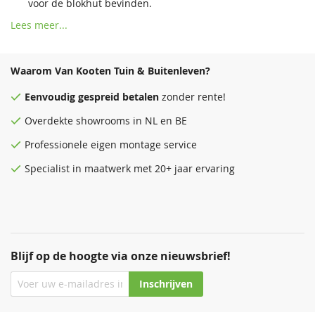
voor de blokhut bevinden.
Professioneel advies:
Indien u onzeker bent over de
Lees meer...
complexiteit van de locatie voor uw blokhut, overweeg dan
professioneel advies in te winnen om u te begeleiden bij
Waarom Van Kooten Tuin & Buitenleven?
het precies meten en plannen van uw blokhut. Dit kan
helpen om mogelijke complicaties te vermijden en uw
Eenvoudig
gespreid betalen
zonder rente!
project efficiënt te laten verlopen.
Overdekte
showrooms
in NL en BE
Professionele eigen montage service
Specialist in maatwerk met 20+ jaar ervaring
Blijf op de hoogte via onze nieuwsbrief!
Inschrijven