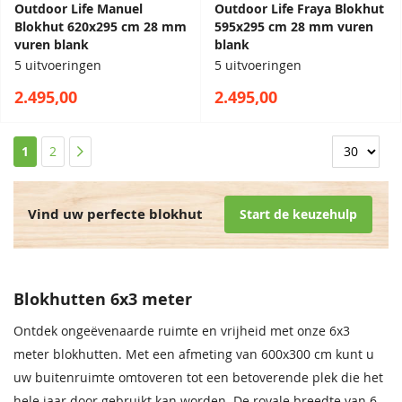
Outdoor Life Manuel
Outdoor Life Fraya Blokhut
Blokhut 620x295 cm 28 mm
595x295 cm 28 mm vuren
vuren blank
blank
5 uitvoeringen
5 uitvoeringen
2.495,00
2.495,00
Pagina
U lees momenteel pagina
Pagina
Pagina
1
2
Vind uw perfecte blokhut
Start de keuzehulp
Blokhutten 6x3 meter
Ontdek ongeëvenaarde ruimte en vrijheid met onze 6x3
meter blokhutten. Met een afmeting van 600x300 cm kunt u
uw buitenruimte omtoveren tot een betoverende plek die het
hele jaar door gebruikt kan worden. De royale breedte van 6