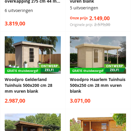
overkapping 275 cm 44 mm
vuren blank
vuren blank
5 uitvoeringen
6 uitvoeringen
2.149,00
Onze prijs
3.819,00
2.579,00
Originele prijs
GRATIS thuisbezorgd!
GRATIS thuisbezorgd!
Woodpro Gelderland
Woodpro Haarlem Tuinhuis
Tuinhuis 500x200 cm 28
500x250 cm 28 mm vuren
mm vuren blank
blank
2.987,00
3.071,00