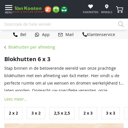
Winke
FAVORIETEN
WINKELS
MENU
Bel
App
Mail
Klantenservice
Blokhutten per afmeting
Blokhutten 6 x 3
Stap binnen in de betoverende wereld van onze prachtige
blokhutten met een afmeting van 6x3 meter. Hier vindt u de
perfecte ruimte om al uw wensen en dromen werkelijkheid te
laten worden. Ongeacht uw specifieke vereisten, onze
blokhutten zijn volledig aanpasbaar om aan uw
Lees meer...
verwachtingen te voldoen. Ontdek de vrijheid om uw eigen
buitenruimte te creëren. Benieuwd naar alle mogelijkheden?
2 x 2
3 x 2
2,5 x 2,5
2 x 3
3 x 3
Vraag dan gerust een offerte aan of kom langs in een van
onze overdekte showrooms, waar onze verkoopadviseurs u