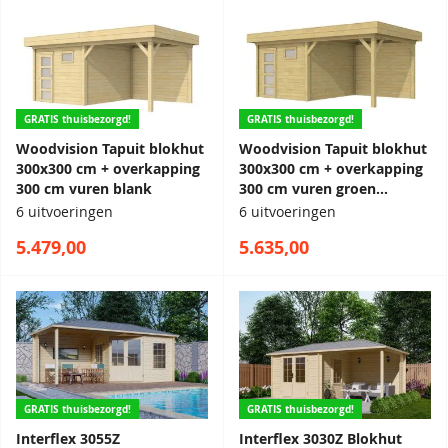
GRATIS thuisbezorgd!
GRATIS thuisbezorgd!
Woodvision Tapuit blokhut
Woodvision Tapuit blokhut
300x300 cm + overkapping
300x300 cm + overkapping
300 cm vuren blank
300 cm vuren groen
geïmpregneerd
6 uitvoeringen
6 uitvoeringen
5.479,00
5.635,00
GRATIS thuisbezorgd!
GRATIS thuisbezorgd!
Interflex 3055Z
Interflex 3030Z Blokhut