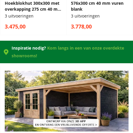
Hoekblokhut 300x300 met
576x300 cm 40 mm vuren
overkapping 275 cm 40 mm
blank
vuren blank
3 uitvoeringen
3 uitvoeringen
3.475,00
3.778,00
Inspiratie nodig?
Kom langs in een van onze overdekte
showrooms!