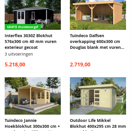
GRATIS thuisbezorgd!
Interflex 3030Z Blokhut
Tuindeco Dalfsen
576x300 cm 40 mm vuren
overkapping 600x300 cm
exterieur gecoat
Douglas blank met vuren
wanden blank -
3 uitvoeringen
Bouwpakket
5.218,00
2.719,00
Tuindeco Jannie
Outdoor Life Mikkel
Hoekblokhut 300x300 cm +
Blokhut 400x295 cm 28 mm