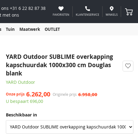
 ons
+31 6 22 82 87 38
Winke
t met ons
FAVORIETEN
KLANTENSERVICE
WINKELS
s
Tuin
Maatwerk
OUTLET
YARD Outdoor SUBLIME overkapping
kapschuurdak 1000x300 cm Douglas
blank
YARD Outdoor
6.262,00
6.958,00
Onze prijs
Originele prijs
U bespaart 696,00
Beschikbaar in