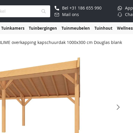
Bel
+31 186 655 990
App
Mail ons
Cha
Tuinkamers
Tuinbergingen
Tuinmeubelen
Tuinhout
Wellnes
LIME overkapping kapschuurdak 1000x300 cm Douglas blank