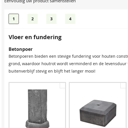
Eenvoudig uw product samenstellen
1
2
3
4
Vloer en fundering
Dakpanprofielplaten
Dakshingles
Betonpoer
Betonpoeren bieden een stevige fundering voor houten constr
grond, waardoor houtrot wordt verminderd en de levensduur va
buitenverblijf stevig en blijft het langer mooi!
Antraciet
Zwart
Rood
Gro
1.648,35
328,35
328,35
328,