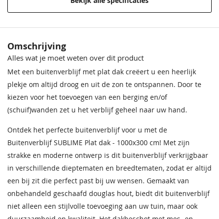
Bekijk alle specificaties
Breedte
1000 cm
Diepte
300 cm
Breedte 700
Breedte 700
Breedte 700
Breedte 700
Breedte 750
Breedte 750
Breedte 750
Breedte 750
Omschrijving
499,00
853,00
634,00
1.123,00
335,00
570,00
424,00
748,00
Buitenmaat
1007,6x334 cm
Alles wat je moet weten over dit product
Met een buitenverblijf met plat dak creëert u een heerlijk
Daktype
Plat dak
plekje om altijd droog en uit de zon te ontspannen. Door te
kiezen voor het toevoegen van een berging en/of
Hoogte
262,5 cm
(schuif)wanden zet u het verblijf geheel naar uw hand.
Funderingsmaat
1000x300 cm
Ontdek het perfecte buitenverblijf voor u met de
Buitenverblijf SUBLIME Plat dak - 1000x300 cm! Met zijn
Breedte 800
Breedte 800
Breedte 800
Breedte 800
Breedte 900
Breedte 900
Breedte 900
Breedte 900
strakke en moderne ontwerp is dit buitenverblijf verkrijgbaar
335,00
570,00
424,00
748,00
399,00
689,00
509,00
909,00
in verschillende dieptematen en breedtematen, zodat er altijd
een bij zit die perfect past bij uw wensen. Gemaakt van
onbehandeld geschaafd douglas hout, biedt dit buitenverblijf
niet alleen een stijlvolle toevoeging aan uw tuin, maar ook
duurzaamheid en kwaliteit. Het dakbeschot met mes- en