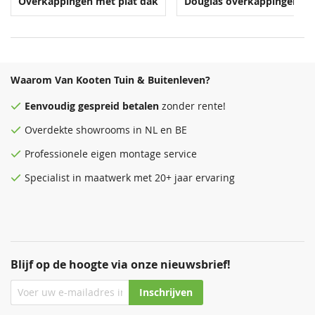
Overkappingen met plat dak
Douglas overkappingen
Waarom Van Kooten Tuin & Buitenleven?
Eenvoudig
gespreid betalen
zonder rente!
Overdekte
showrooms
in NL en BE
Diepte 400 zijkant
Diepte 400 zijkant
Diepte 400 zijkant
Diepte 400 zijkant
aanbouw
aanbouw
aanbouw
aanbouw
Professionele eigen montage service
533,00
907,00
651,00
1.143,00
Specialist in maatwerk met 20+ jaar ervaring
Blijf op de hoogte via onze nieuwsbrief!
Inschrijven