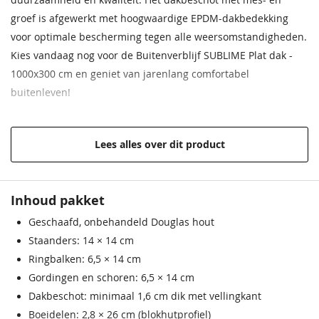
groef is afgewerkt met hoogwaardige EPDM-dakbedekking
voor optimale bescherming tegen alle weersomstandigheden.
Kies vandaag nog voor de Buitenverblijf SUBLIME Plat dak -
Breedte 1000
Breedte 1000
Breedte 1000
Breedte 1000
Breedte 1100
Breedte 1100
Breedte 1100
Breedte 1100
1000x300 cm en geniet van jarenlang comfortabel
499,00
853,00
634,00
1.123,00
499,00
853,00
634,00
1.123,00
buitenleven!
Sublime platdak
Lees alles over dit product
Verkrijgbaar in vele maten en de indeling is door jezelf te
bepalen. Wil je wel of geen bergruimte? Wil je een dichte of
een open constructie? Of zelfs in en hoekopstelling is deze
Inhoud pakket
overkapping met platdak verkrijgbaar. Met de diversiteit aan
Geschaafd, onbehandeld Douglas hout
modules die bij deze constructie passen, creëer je alsnog
Breedte 1200
Breedte 1200
Breedte 1200
Breedte 1200
Breedte 1250
Breedte 1250
Breedte 1250
Breedte 1250
Staanders: 14 × 14 cm
jouw unieke buitenverblijf. De Sublime met platdak leveren
399,00
689,00
509,00
909,00
399,00
689,00
509,00
909,00
Ringbalken: 6,5 × 14 cm
we standaard met EPDM dakbedekking.
Gordingen en schoren: 6,5 × 14 cm
Zit de gewenste afmeting er niet bij, dan leveren wij graag
Dakbeschot: minimaal 1,6 cm dik met vellingkant
maatwerk.
Boeidelen: 2,8 × 26 cm (blokhutprofiel)