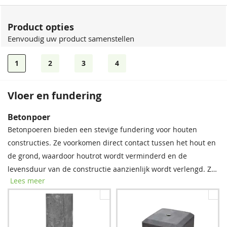
Product opties
Eenvoudig uw product samenstellen
1
2
3
4
Vloer en fundering
Betonpoer
Betonpoeren bieden een stevige fundering voor houten
constructies. Ze voorkomen direct contact tussen het hout en
de grond, waardoor houtrot wordt verminderd en de
levensduur van de constructie aanzienlijk wordt verlengd. Zo
Lees meer
staat uw buitenverblijf stevig en blijft het langer mooi!