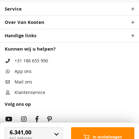
Service
Over Van Kooten
Handige links
Kunnen wij u helpen?
+31 186 655 990
App ons
Mail ons
Klantenservice
Volg ons op
6.341,00
In winkelwagen
incl. gekozen