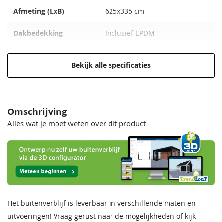
Afmeting (LxB)
625x335 cm
Dakbedekking
Inclusief EPDM
Modelserie
Trendhout Verona
Bekijk alle specificaties
Houtsoort
Onbehandeld lariks/douglas
Materiaal
Onbehandeld lariks Douglas
hout
Omschrijving
Alles wat je moet weten over dit product
Behandeling Materiaal
Onbehandeld
Bevestigingsmaterialen
Inclusief
Boeidelen
Duurzaam ceder, 18x285 mm,
2x wit gegrond
Het buitenverblijf is leverbaar in verschillende maten en
Nokhoogte
248 cm
uitvoeringen! Vraag gerust naar de mogelijkheden of kijk