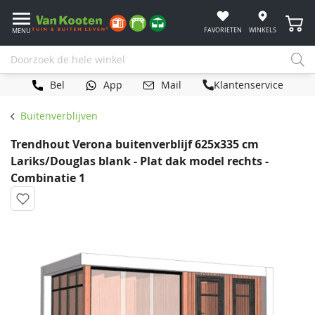
Winke
FAVORIETEN
WINKELS
MENU
Bel
App
Mail
Klantenservice
Buitenverblijven
Trendhout Verona buitenverblijf 625x335 cm
Lariks/Douglas blank - Plat dak model rechts -
Combinatie 1