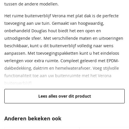
Wandhoogte
220 cm
tussen de andere modellen.
Het ruime buitenverblijf Verona met plat dak is de perfecte
Afmeting robuuste
14,5x14,5 cm
staanders
toevoeging aan uw tuin. Gemaakt van hoogwaardig,
onbehandeld Douglas hout biedt het een open en
Bouwtekening
Inclusief
uitnodigende sfeer. Met verschillende maten en uitvoeringen
beschikbaar, kunt u dit buitenverblijf volledig naar wens
Daktype
Plat dak
aanpassen. Met toevoegingspakketten kunt u het eindeloos
Gordingen
6,5x14,5 cm
verlengen voor extra ruimte. Compleet geleverd met EPDM-
dakbedekking, daktrim en hemelwaterafvoer. Voeg stijlvolle
Dakbeschot
Vellingdelen 1,8x14,5 cm
functionaliteit toe aan uw buitenruimte met het Verona
buitenverblijf!
Extra informatie
Inclusief aluminium daktrim
recht en hemelwaterafvoer.
Afmeting van 625x335 cm
Lees alles over dit product
Hoge kwaliteit voor een lage prijs
EPDM-dakbedekking zit inbegrepen
Anderen bekeken ook
Hoogwaardig, onbehandeld Douglas hout
Verkrijgbaar in verschillende maten en uitvoeringen