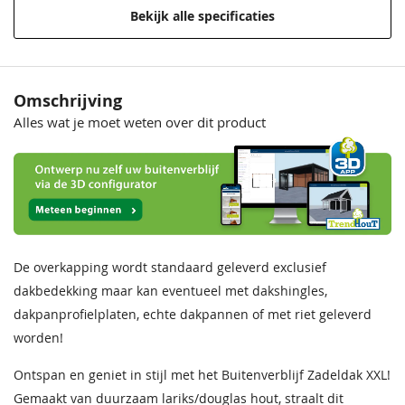
Bekijk alle specificaties
Materiaal
Onbehandeld lariks Douglas
hout
Behandeling Materiaal
Onbehandeld
Omschrijving
Alles wat je moet weten over dit product
Bevestigingsmaterialen
Inclusief
Boeidelen
25x195 mm
Nokhoogte
490 cm
Afmeting robuuste
19x19 cm
De overkapping wordt standaard geleverd exclusief
staanders
dakbedekking maar kan eventueel met dakshingles,
Aantal robuuste
11 stuks
dakpanprofielplaten, echte dakpannen of met riet geleverd
staanders
worden!
Daktype
Zadeldak
Ontspan en geniet in stijl met het Buitenverblijf Zadeldak XXL!
Gemaakt van duurzaam lariks/douglas hout, straalt dit