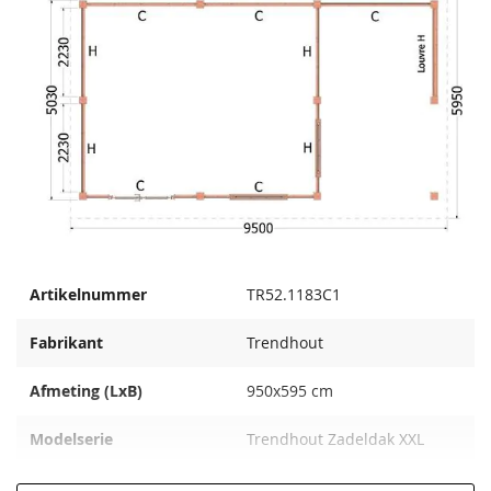
Artikelnummer
TR52.1183C1
Fabrikant
Trendhout
Afmeting (LxB)
950x595 cm
Modelserie
Trendhout Zadeldak XXL
Houtsoort
Onbehandeld lariks/douglas