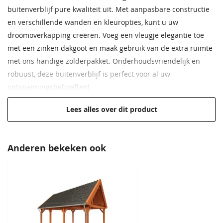
Gordingen
Nokgording 65x170 mm
buitenverblijf pure kwaliteit uit. Met aanpasbare constructie
en verschillende wanden en kleuropties, kunt u uw
Schoren
65x145 mm
droomoverkapping creëren. Voeg een vleugje elegantie toe
Dakbeschot
Vellingdelen 18x145 mm
met een zinken dakgoot en maak gebruik van de extra ruimte
met ons handige zolderpakket. Onderhoudsvriendelijk en
robuust, deze buitenverblijf is perfect voor al uw
ontspanningsbehoeften!
Maatwerk is mogelijk
Lees alles over dit product
Afmeting van 950x595 cm
Hoge kwaliteit voor een lage prijs
Anderen bekeken ook
Naar uw eigen wensen aan te passen
Hoogwaardig, onbehandeld Douglas hout