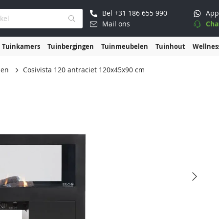
Bel
+31 186 655 990
App
Mail ons
Cha
Tuinkamers
Tuinbergingen
Tuinmeubelen
Tuinhout
Wellnes
den
Cosivista 120 antraciet 120x45x90 cm