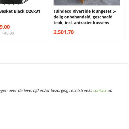
Basket Black Ø26x31
Tuindeco Riverside loungeset 5-
delig onbehandeld, geschaafd
teak, incl. antraciet kussens
9,00
2.501,70
149,00
s
en over de levertijd en/of bezorging rechtstreeks
contact
op