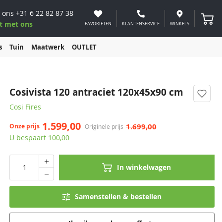
 ons
+31 6 22 82 87 38
Winke
t met ons
FAVORIETEN
KLANTENSERVICE
WINKELS
s
Tuin
Maatwerk
OUTLET
Cosivista 120 antraciet 120x45x90 cm
Cosi Fires
1.599,00
1.699,00
Onze prijs
Originele prijs
U bespaart 100,00
In winkelwagen
Samenstellen & bestellen