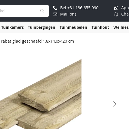
Bel
+31 186 655 990
App
Mail ons
Cha
Tuinkamers
Tuinbergingen
Tuinmeubelen
Tuinhout
Wellnes
rabat glad geschaafd 1,8x14,0x420 cm