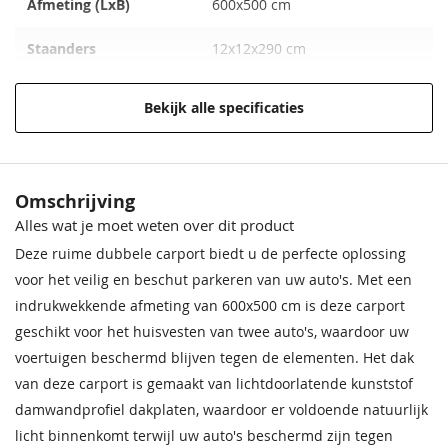
Afmeting (LxB)
600x500 cm
Staanders
12x12x290 cm
Bevestigingsmaterialen
inclusief
Bekijk alle specificaties
Aantal staanders
6
Doorrijhoogte
Ca. 230 cm
Omschrijving
Alles wat je moet weten over dit product
Hoogte
100 cm
Deze ruime dubbele carport biedt u de perfecte oplossing
Daktype
Plat dak
voor het veilig en beschut parkeren van uw auto's. Met een
indrukwekkende afmeting van 600x500 cm is deze carport
Soort
Carport
geschikt voor het huisvesten van twee auto's, waardoor uw
Extra informatie
De sneeuwlast is 100kg/m2
voertuigen beschermd blijven tegen de elementen. Het dak
van deze carport is gemaakt van lichtdoorlatende kunststof
EAN code
8715815006483
damwandprofiel dakplaten, waardoor er voldoende natuurlijk
licht binnenkomt terwijl uw auto's beschermd zijn tegen