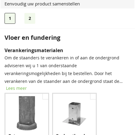
Eenvoudig uw product samenstellen
1
2
Vloer en fundering
Verankeringsmaterialen
Om de staanders te verankeren in of aan de ondergrond
adviseren wij u 1 van onderstaande
verankeringsmogelijkheden bij te bestellen. Door het
verankeren van de staander aan de ondergrond staat de
Lees meer
constructie beter beschermt tegen de wind. De prijzen staan
per stuk weergegeven. Indien u voor instortankers kiest dient
u per instortanker 1 zak snelcement bij te bestellen.