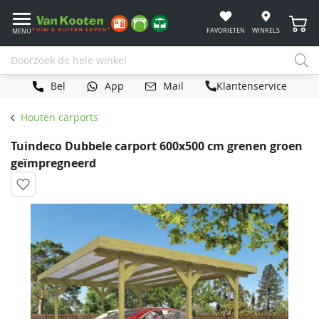
Winke
FAVORIETEN
WINKELS
MENU
Bel
App
Mail
Klantenservice
Houten carports
Tuindeco Dubbele carport 600x500 cm grenen groen
geïmpregneerd