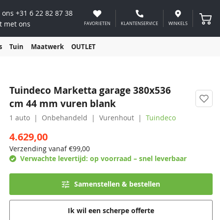
 ons
+31 6 22 82 87 38
Winke
t met ons
FAVORIETEN
KLANTENSERVICE
WINKELS
s
Tuin
Maatwerk
OUTLET
Tuindeco Marketta garage 380x536
cm 44 mm vuren blank
1 auto
Onbehandeld
Vurenhout
Tuindeco
4.629,00
Verzending vanaf €
99,00
Verwachte levertijd:
op voorraad – snel leverbaar
Samenstellen & bestellen
Ik wil een scherpe offerte