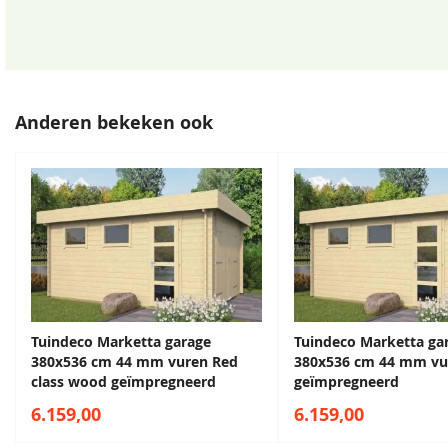
Extra informatie
Deze garage heeft w
hoekverbindingen!
EAN code
8715815559514
Anderen bekeken ook
Tuindeco Marketta garage
Tuindeco Marketta ga
380x536 cm 44 mm vuren Red
380x536 cm 44 mm vu
class wood geïmpregneerd
geïmpregneerd
6.159,00
6.159,00