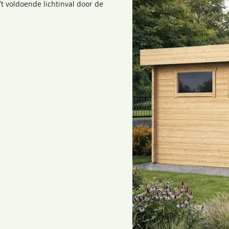
 voldoende lichtinval door de
n (90x53 cm)
garage 5 jaar garantie
 zowel link als rechts te