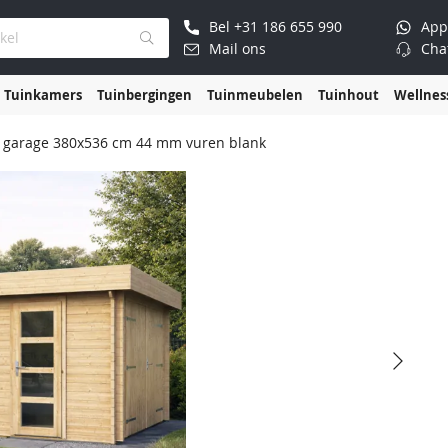
Bel
+31 186 655 990
App
Mail ons
Cha
Tuinkamers
Tuinbergingen
Tuinmeubelen
Tuinhout
Wellnes
 garage 380x536 cm 44 mm vuren blank