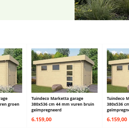
ind- en waterdichte
rage
Tuindeco Marketta garage
Tuindeco M
ren groen
380x536 cm 44 mm vuren bruin
380x536 c
geïmpregneerd
geïmpregn
6.159,00
6.159,00