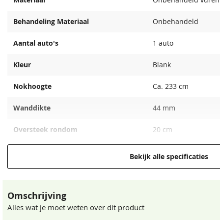
13,99
kleurloos, 2,5L
groen, 2,5L
250,00
320,00
37,95
37,95
Behandeling Materiaal
Onbehandeld
Aantal auto's
1 auto
Kleur
Blank
Nokhoogte
Ca. 233 cm
Wanddikte
44 mm
Oversteek rondom
20 cm
Impregneervloeistof
Impregneervloeistof Red
zwart, 2,5L
Class Wood, 2,5L
Beglazing
Dubbelglas
Bekijk alle specificaties
37,95
37,95
Hoogte
238 mm
Omschrijving
Enkele deur
1x (90x200 cm)
Alles wat je moet weten over dit product
Dubbele houten deur
1x (230x205 cm)