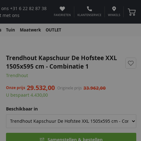
 ons
+31 6 22 82 87 38
Winke
t met ons
FAVORIETEN
KLANTENSERVICE
WINKELS
s
Tuin
Maatwerk
OUTLET
Trendhout Kapschuur De Hofstee XXL
1505x595 cm - Combinatie 1
Trendhout
29.532,00
33.962,00
Onze prijs
Originele prijs
U bespaart 4.430,00
Beschikbaar in
Samenstellen & bestellen