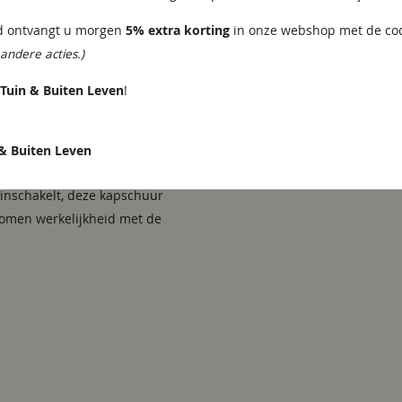
ld ontvangt u morgen
5% extra korting
in onze webshop met de c
8x145 mm
andere acties.)
 maar kan eventueel met
geleverd worden!
Tuin & Buiten Leven
!
e Hofstee XXL 1505x595 cm! Deze
een berging, maar ook voor een
& Buiten Leven
hout en volledig aanpasbaar naar
 inschakelt, deze kapschuur
omen werkelijkheid met de