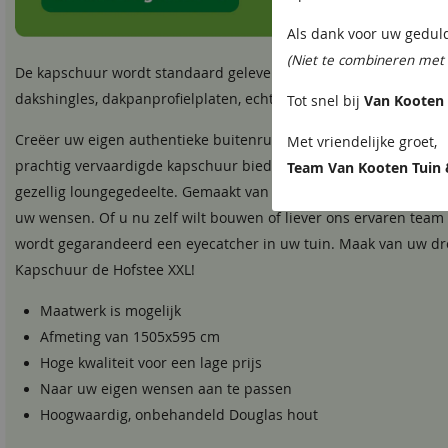
Als dank voor uw gedu
Dakbeschot
Vellingdelen 1
(Niet te combineren met 
De kapschuur wordt standaard geleverd exclusief dakbedekking
dakshingles, dakpanprofielplaten, echte dakpannen of met riet 
Tot snel bij
Van Kooten 
Creëer uw eigen authentieke buitenruimte met de Kapschuur d
Met vriendelijke groet,
prachtig vervaardigde kapschuur biedt niet alleen ruimte voor 
Team Van Kooten Tuin 
gezellig loungegedeelte. Gemaakt van duurzaam lariks/douglas 
uw wensen. Of u nu zelf wilt bouwen of liever ons ervaren team
wordt gegarandeerd een eyecatcher in uw tuin. Maak van uw dr
Kapschuur de Hofstee XXL!
Maatwerk is mogelijk
Afmeting van 1505x595 cm
Hoge kwaliteit voor een lage prijs
Naar uw eigen wensen aan te passen
Hoogwaardig, onbehandeld Douglas hout