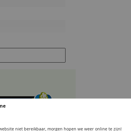
ine
x170 mm
ebsite niet bereikbaar, morgen hopen we weer online te zijn!
frond)