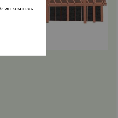
ode
WELKOMTERUG
.