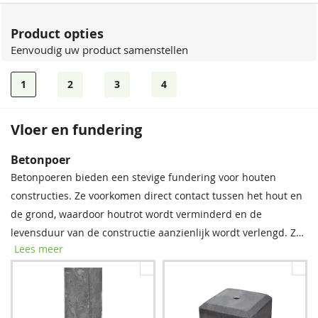
Product opties
Eenvoudig uw product samenstellen
1
2
3
4
Vloer en fundering
Dakshingles
Betonpoer
Tegen meerprijs kunt u bij dit product dakshingles bestellen.
Betonpoeren bieden een stevige fundering voor houten
Deze bitumen dakbedekking is uitermate geschikt voor het
constructies. Ze voorkomen direct contact tussen het hout en
waterdicht afwerken van uw (hellende) dak, om zo de
de grond, waardoor houtrot wordt verminderd en de
levensduur van uw tuinverblijf te verlengen.
levensduur van de constructie aanzienlijk wordt verlengd. Zo
Lees meer
staat uw buitenverblijf stevig en blijft het langer mooi!