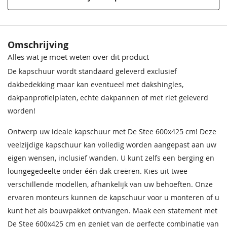
Houtsoort
Onbehandeld lariks/douglas
Materiaal
Onbehandeld lariks Douglas
hout
Omschrijving
Alles wat je moet weten over dit product
Behandeling Materiaal
Onbehandeld
De kapschuur wordt standaard geleverd exclusief
dakbedekking maar kan eventueel met dakshingles,
Plaatsing
Vrijstaand
dakpanprofielplaten, echte dakpannen of met riet geleverd
Bevestigingsmaterialen
Inclusief
worden!
Boeidelen
25x195 mm
Ontwerp uw ideale kapschuur met De Stee 600x425 cm! Deze
veelzijdige kapschuur kan volledig worden aangepast aan uw
Nokhoogte
335.7 cm
eigen wensen, inclusief wanden. U kunt zelfs een berging en
loungegedeelte onder één dak creëren. Kies uit twee
Afmeting robuuste
14,5x14,5 cm
verschillende modellen, afhankelijk van uw behoeften. Onze
staanders
ervaren monteurs kunnen de kapschuur voor u monteren of u
Aantal robuuste
6 stuks
kunt het als bouwpakket ontvangen. Maak een statement met
staanders
De Stee 600x425 cm en geniet van de perfecte combinatie van