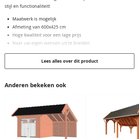
stijl en functionaliteit!
Daktype
Kapschuurdak
Maatwerk is mogelijk
Schoren
45x145 mm
Afmeting van 600x425 cm
Hoge kwaliteit voor een lage prijs
Dakbeschot
Vellingdelen 18x145 mm
Naar uw eigen wensen uit te breiden
EAN code
8720246402230
Hoogwaardig, onbehandeld Douglas hout
Lees alles over dit product
Anderen bekeken ook