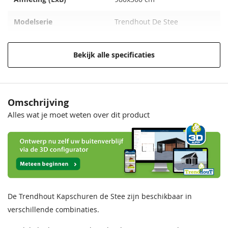
Modelserie
Trendhout De Stee
Houtsoort
Lariks/Douglas
Bekijk alle specificaties
Materiaal
Onbehandeld lariks Douglas
hout
Behandeling Materiaal
Onbehandeld
Omschrijving
Alles wat je moet weten over dit product
Plaatsing
Vrijstaand
Bevestigingsmaterialen
Inclusief
Boeidelen
25x195 mm
Nokhoogte
335 cm
De Trendhout Kapschuren de Stee zijn beschikbaar in
verschillende combinaties.
Wandhoogte
156 cm