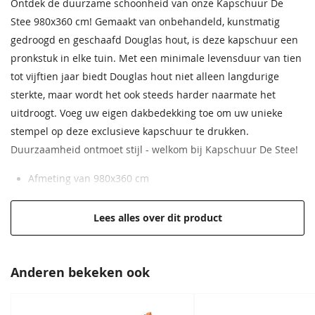
Ontdek de duurzame schoonheid van onze Kapschuur De
Afmeting robuuste
14.5x14.5 cm
Stee 980x360 cm! Gemaakt van onbehandeld, kunstmatig
staanders
gedroogd en geschaafd Douglas hout, is deze kapschuur een
Aantal robuuste
11 stuks
pronkstuk in elke tuin. Met een minimale levensduur van tien
staanders
tot vijftien jaar biedt Douglas hout niet alleen langdurige
sterkte, maar wordt het ook steeds harder naarmate het
Bouwtekening
Inclusief
uitdroogt. Voeg uw eigen dakbedekking toe om uw unieke
Daktype
Kapschuurdak
stempel op deze exclusieve kapschuur te drukken.
Duurzaamheid ontmoet stijl - welkom bij Kapschuur De Stee!
Schoren
45x145 mm (halfrond)
Afmeting van 980x360 cm
Dakbeschot
Vellingdelen 18x145 mm
Hoge kwaliteit voor een lage prijs
Verschillende combinaties mogelijk
Lees alles over dit product
Naar uw eigen wensen uit te breiden
Hoogwaardig, onbehandeld Douglas hout
Anderen bekeken ook