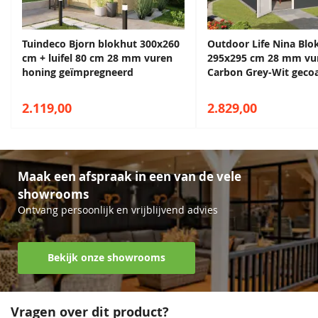
buitenruimte van rust en schoonheid waar u kunt genieten
van de natuur en heerlijke momenten in de buitenlucht.
Tuindeco Bjorn blokhut 300x260
Outdoor Life Nina Blo
Afmeting van 300x250 cm
cm + luifel 80 cm 28 mm vuren
295x295 cm 28 mm vu
honing geïmpregneerd
Carbon Grey-Wit geco
Houten vloer zit inbegrepen
Kleurloos
Wordt geleverd inclusief dakleer
68,50
2.119,00
2.829,00
Hoge kwaliteit voor een lage prijs
Hoogwaardig, geïmpregneerd vurenhout
Maak een afspraak in een van de vele
showrooms
Ontvang persoonlijk en vrijblijvend advies
Bekijk onze showrooms
Vragen over dit product?