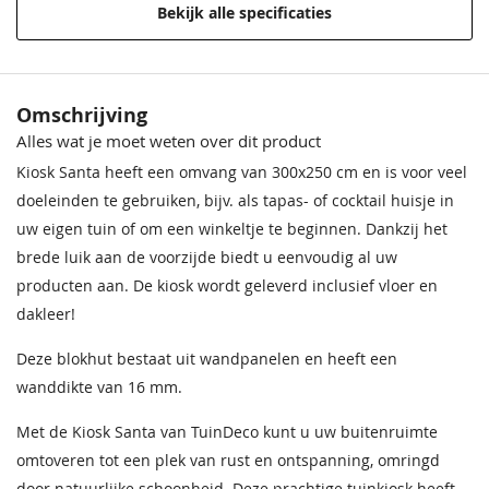
Bekijk alle specificaties
Garantie
Op dit product ontvangt u
5 jaar garantie.
Kleur
Groen geïmpregneerd,
Sparrengroen
Donkereiken
Zilvergrijs
Noten
Omschrijving
geschaafd vuren
68,50
68,50
68,50
68,50
Alles wat je moet weten over dit product
Impregneervloeistof
Impregneervloeistof Red
Vloer in blokhut
Inclusief houten vloer
zwart, 2,5L
Class Wood 2,5L
Kiosk Santa heeft een omvang van 300x250 cm en is voor veel
37,95
37,95
doeleinden te gebruiken, bijv. als tapas- of cocktail huisje in
Cilinderslot
Inclusief
uw eigen tuin of om een winkeltje te beginnen. Dankzij het
brede luik aan de voorzijde biedt u eenvoudig al uw
Hang en sluitwerk
Inclusief
producten aan. De kiosk wordt geleverd inclusief vloer en
Daktype
Zadeldak
dakleer!
Donkergrijs
Ebbenzwart
Antraciet
Daktype
Zadeldak
Deze blokhut bestaat uit wandpanelen en heeft een
68,50
68,50
68,50
wanddikte van 16 mm.
Funderingsmaat inclusief
308x243 cm
Impregneervloeistof
funderingsbalken
Met de Kiosk Santa van TuinDeco kunt u uw buitenruimte
honing 2,5L
omtoveren tot een plek van rust en ontspanning, omringd
37,95
Breedte
243 cm
door natuurlijke schoonheid. Deze prachtige tuinkiosk heeft