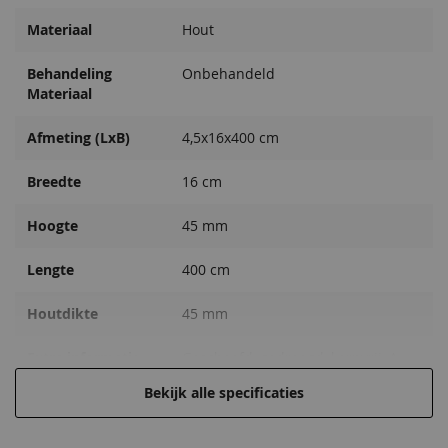
Materiaal
Hout
Behandeling
Onbehandeld
Materiaal
Afmeting (LxB)
4,5x16x400 cm
Breedte
16 cm
Hoogte
45 mm
Lengte
400 cm
Houtdikte
45 mm
Extra informatie
Geschaafd, gedroogd, kernvrij, A-
kwaliteit
Bekijk alle specificaties
EAN code
8715815035148