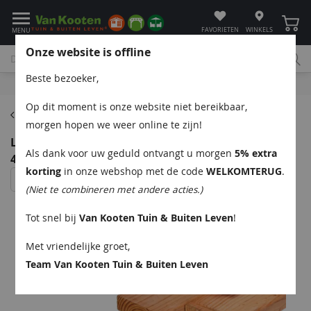
Winke
FAVORIETEN
WINKELS
MENU
Onze website is offline
Beste bezoeker,
Bel
App
Mail
Klantenservice
Op dit moment is onze website niet bereikbaar,
Douglas regels & gordingen
morgen hopen we weer online te zijn!
Lariks/Douglas ligger onbehandeld (gedroogd)
Als dank voor uw geduld ontvangt u morgen
5% extra
4,5x16x400 cm
korting
in onze webshop met de code
WELKOMTERUG
.
(Niet te combineren met andere acties.)
Tot snel bij
Van Kooten Tuin & Buiten Leven
!
Met vriendelijke groet,
Team Van Kooten Tuin & Buiten Leven