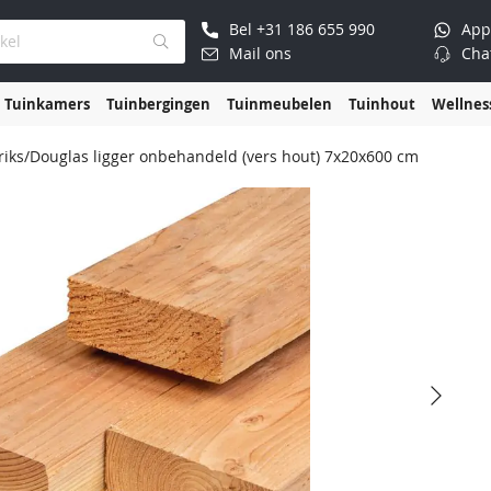
Bel
+31 186 655 990
App
Mail ons
Cha
Tuinkamers
Tuinbergingen
Tuinmeubelen
Tuinhout
Wellnes
riks/Douglas ligger onbehandeld (vers hout) 7x20x600 cm