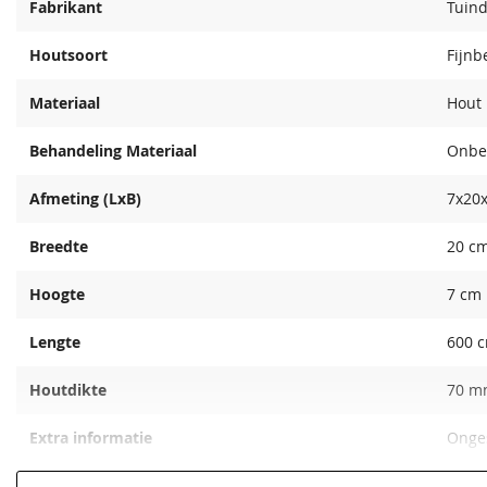
Fabrikant
Tuin
Houtsoort
Fijnb
Materiaal
Hout
Behandeling Materiaal
Onbe
Afmeting (LxB)
7x20
Breedte
20 c
Hoogte
7 cm
Lengte
600 
Houtdikte
70 m
Extra informatie
Onges
EAN code
8715