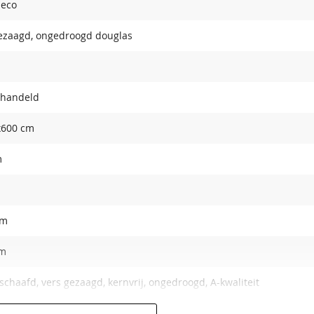
deco
ezaagd, ongedroogd douglas
handeld
x600 cm
m
cm
m
chaafd, vers gezaagd, kernvrij, ongedroogd, A-kwaliteit
815029871