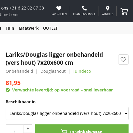
 ons
+31 6 22 82 87 38
Winke
t met ons
FAVORIETEN
KLANTENSERVICE
WINKELS
s
Tuin
Maatwerk
OUTLET
Lariks/Douglas ligger onbehandeld
(vers hout) 7x20x600 cm
Onbehandeld
Douglashout
Tuindeco
81,95
Verwachte levertijd:
op voorraad – snel leverbaar
Beschikbaar in
In winkelwagen