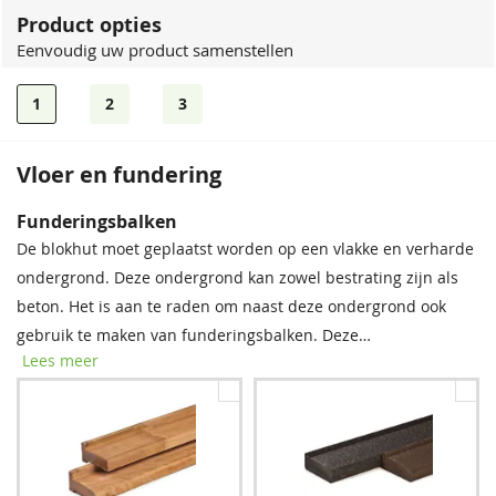
Product opties
Eenvoudig uw product samenstellen
1
2
3
Vloer en fundering
Dakshingles
Funderingsbalken
Dit tuinverblijf wordt standaard geleverd zonder
De blokhut moet geplaatst worden op een vlakke en verharde
dakbedekking. Tegen een meerprijs kunt u het dakshingles-
ondergrond. Deze ondergrond kan zowel bestrating zijn als
pakket meebestellen.
beton. Het is aan te raden om naast deze ondergrond ook
gebruik te maken van funderingsbalken. Deze
Lees meer
funderingsbalken moeten onder de onderste wandlagen van
de blokhut geschoven worden, waardoor de blokhut niet
rechtstreeks in het regenwater komt te staan. De blokhut
wordt door de funderingsbalken beschermd tegen vocht en
schimmel, en de levensduur wordt verlengd. Wij raden u dan
Dakshingles-pakket