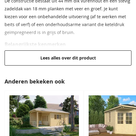
De constructie bestaat uit 44 mm dik vurenhout en een stevig
zadeldak van 18 mm planken met veer en groef. Je kunt
Wandhoogte
223 cm
kiezen voor een onbehandelde uitvoering (af te werken met
Oversteek
30cm
beits of verf) of een onderhoudsarme variant die keteldruk
zijkanten
geïmpregneerd is in grijs of bruin.
Oversteek
30cm
Belangrijkste kenmerken
achterkant
Vierkant model met afmetingen: 400x400 cm
Lees alles over dit product
Wanden: 44 mm dik vurenhout
Oversteek
30cm
rondom
Dak: Zadeldak met 18 mm planken (veer en groef)
Brede houten garagedeur voor ruime toegang
Anderen bekeken ook
Oversteek
30cm
Extra enkele deur en raam van 45 mm gelamineerd hout
voorkant
met dubbelglas
Gespiegeld op
Nee
Inclusief beslag en montagematerialen
te bouwen
Verkrijgbaar in blank, grijs of bruin geïmpregneerd
vurenhout
Cilinderslot
Inclusief
5 jaar garantie op constructiefouten
Hang en
Inclusief