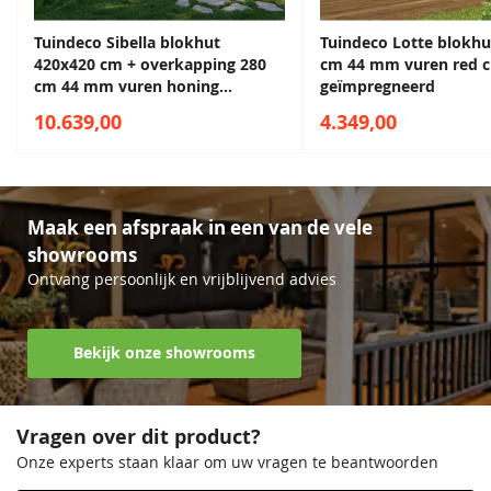
Keteldruk geïmpregneerd hout
sluitwerk
Bij keteldrukimpregnatie wordt het hout onder hoge druk
Tuindeco Sibella blokhut
Tuindeco Lotte blokhu
Daktype
Zadeldak
420x420 cm + overkapping 280
cm 44 mm vuren red c
behandeld, waardoor de beschermende werking diep in het
cm 44 mm vuren honing
geïmpregneerd
hout doordringt. Dit zorgt voor een langdurige bescherming
geïmpregneerd
Daktype
Zadeldak
10.639,00
4.349,00
tegen vocht, schimmel en houtrot. Een duurzame keuze voor
wie een onderhoudsarme oplossing zoekt.
Diepte
400 cm
Onderhoud
Breedte
400 cm
Maak een afspraak in een van de vele
Eerste nabehandeling vaak pas nodig na 5 tot 7 jaar
showrooms
Lengte
400 cm
Daarna naar wens te behandelen met beits of olie
Ontvang persoonlijk en vrijblijvend advies
Hout vergrijst na verloop van tijd door weersinvloeden
Met tijdige behandeling blijft de originele uitstraling
behouden
Bekijk onze showrooms
Ideaal voor wie zo min mogelijk onderhoud wil
Vragen over dit product?
Onze experts staan klaar om uw vragen te beantwoorden