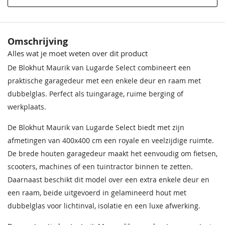
Materiaal
Incl. berging
Met berging
Omschrijving
Afmeting (LxB)
400x400 cm
Alles wat je moet weten over dit product
Deur
1930mm x 1210mm
De Blokhut Maurik van Lugarde Select combineert een
praktische garagedeur met een enkele deur en raam met
Wandhoogte
223cm
dubbelglas. Perfect als tuingarage, ruime berging of
werkplaats.
Nokhoogte
270cm
De Blokhut Maurik van Lugarde Select biedt met zijn
Wanddikte
44mm
afmetingen van 400x400 cm een royale en veelzijdige ruimte.
De brede houten garagedeur maakt het eenvoudig om fietsen,
Garantie
Op dit product ontvangt u 5 jaar
garantie.
scooters, machines of een tuintractor binnen te zetten.
Daarnaast beschikt dit model over een extra enkele deur en
Beglazing
Dubbelglas
een raam, beide uitgevoerd in gelamineerd hout met
dubbelglas voor lichtinval, isolatie en een luxe afwerking.
Extra informatie
Deze blokhut heeft wind- en
waterdichte hoekverbindingen.