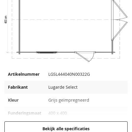
Montage door Van
Zelf monteren
Kooten montageservice -
Prijs op aanvraag
Artikelnummer
LGSL444040N00322G
Fabrikant
Lugarde Select
Kleur
Grijs geïmpregneerd
Funderingsmaat
400 x 400
Behandeling
Grijs geïmpregneerd
Bekijk alle specificaties