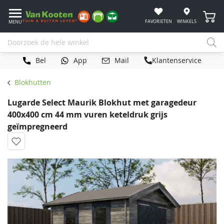
Winke
FAVORIETEN
WINKELS
MENU
Bel
App
Mail
Klantenservice
Blokhutten
Lugarde Select Maurik Blokhut met garagedeur
400x400 cm 44 mm vuren keteldruk grijs
geïmpregneerd