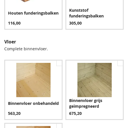
ook ten zeerste aan één van de complete sets bij te bestellen.
(zwart)
Kunststof
Bij blokhutten met een wanddikte van 50mm en hoger
347,00
Houten funderingsbalken
funderingsbalken
adviseren wij u tevens de set composiet funderingsbalken
116,00
305,00
robuust te nemen.
Vloer
Complete binnenvloer.
Binnenvloer grijs
Binnenvloer onbehandeld
geïmpregneerd
563,20
675,20