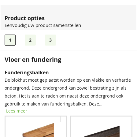
Product opties
Eenvoudig uw product samenstellen
1
2
3
Vloer en fundering
Dakshingles
Funderingsbalken
Dit tuinverblijf wordt standaard geleverd zonder
De blokhut moet geplaatst worden op een vlakke en verharde
dakbedekking. Tegen een meerprijs kunt u het dakshingles-
ondergrond. Deze ondergrond kan zowel bestrating zijn als
pakket meebestellen.
beton. Het is aan te raden om naast deze ondergrond ook
gebruik te maken van funderingsbalken. Deze
Lees meer
funderingsbalken moeten onder de onderste wandlagen van
de blokhut geschoven worden, waardoor de blokhut niet
rechtstreeks in het regenwater komt te staan. De blokhut
wordt door de funderingsbalken beschermd tegen vocht en