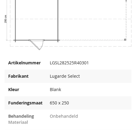
Montage door Van
Zelf monteren
Kooten montageservice -
Prijs op aanvraag
Artikelnummer
LGSL282525R40301
Fabrikant
Lugarde Select
Kleur
Blank
Funderingsmaat
650 x 250
Behandeling
Onbehandeld
Materiaal
Incl.
Met overkapping