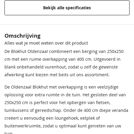
overkapping
Bekijk alle specificaties
Incl. berging
Met berging
Afmeting (LxB)
650x250 cm
Omschrijving
Alles wat je moet weten over dit product
Deur
1930mm x 1210mm
De Blokhut Oldenzaal combineert een berging van 250x250
Wandhoogte
223cm
cm met een ruime overkapping van 400 cm. Uitgevoerd in
blank onbehandeld vurenhout, zodat u zelf de gewenste
Nokhoogte
270cm
afwerking kunt kiezen met beits uit ons assortiment.
Wanddikte
28mm
De Oldenzaal Blokhut met overkapping is een veelzijdige
oplossing voor extra ruimte in de tuin. Het gesloten deel van
Garantie
Op dit product ontvangt u 5 jaar
250x250 cm is perfect voor het opbergen van fietsen,
garantie.
tuinkussens of gereedschap. Onder de 400 cm diepe veranda
Beglazing
Dubbelglas
creëert u eenvoudig een loungehoek, eetplek of
buitenwerkruimte, zodat u optimaal kunt genieten van uw
Extra informatie
Deze blokhut heeft wind- en
tuin.