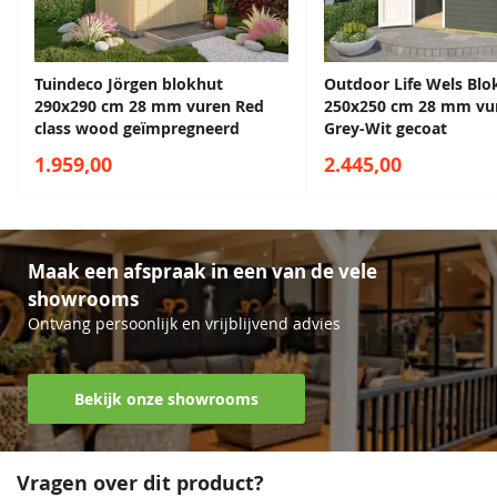
Hang en
Inclusief
Naar wens af te werken met verf of beits
sluitwerk
Inclusief beslag en bevestigingsmaterialen
5 jaar garantie op constructiefouten
Daktype
Zadeldak
Tuindeco Jörgen blokhut
Outdoor Life Wels Blo
290x290 cm 28 mm vuren Red
250x250 cm 28 mm vu
class wood geïmpregneerd
Grey-Wit gecoat
Daktype
Zadeldak
1.959,00
2.445,00
Diepte
250 cm
Breedte
650 cm
Maak een afspraak in een van de vele
Lengte
250 cm
showrooms
Ontvang persoonlijk en vrijblijvend advies
Bekijk onze showrooms
Vragen over dit product?