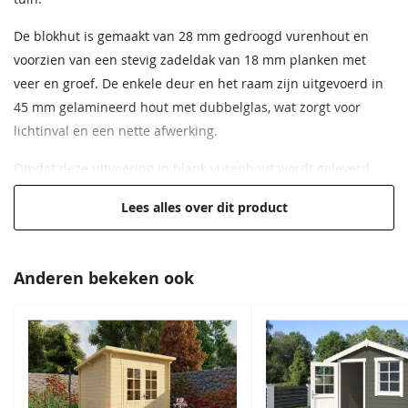
waterdichte hoekverbindingen.
De blokhut is gemaakt van 28 mm gedroogd vurenhout en
Wandhoogte
223 cm
voorzien van een stevig zadeldak van 18 mm planken met
veer en groef. De enkele deur en het raam zijn uitgevoerd in
Oversteek
30cm
zijkanten
45 mm gelamineerd hout met dubbelglas, wat zorgt voor
lichtinval en een nette afwerking.
Oversteek
30cm
achterkant
Omdat deze uitvoering in blank vurenhout wordt geleverd,
kunt u de afwerking helemaal zelf bepalen. Met een beits uit
Oversteek
30cm
Lees alles over dit product
ons assortiment beschermt u het hout en geeft u de blokhut
rondom
een persoonlijke uitstraling.
Oversteek
30cm
Belangrijkste kenmerken
Anderen bekeken ook
voorkant
Berging 250x250 cm met overkapping 400 cm
Gespiegeld op
Nee
Wanden van 28 mm blank vurenhout, onbehandeld
te bouwen
Zadeldak met 18 mm planken met veer en groef
Enkele deur en raam van 45 mm gelamineerd hout met
Cilinderslot
Inclusief
dubbelglas