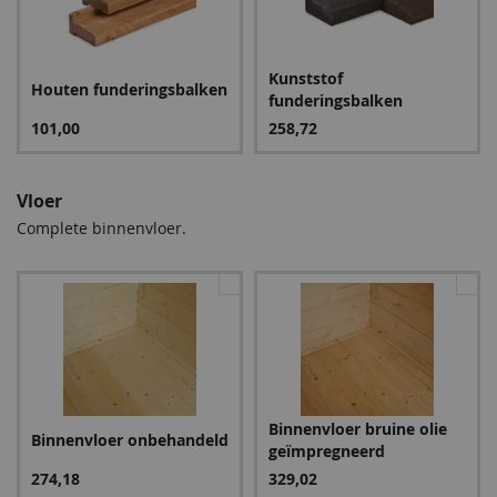
schimmel, en de levensduur wordt verlengd. Wij raden u dan
ook ten zeerste aan één van de complete sets bij te bestellen.
EPDM-pakket
Kunststof
Bij blokhutten met een wanddikte van 50mm en hoger
443,00
Houten funderingsbalken
funderingsbalken
adviseren wij u tevens de set composiet funderingsbalken
101,00
258,72
robuust te nemen.
Vloer
Complete binnenvloer.
Binnenvloer bruine olie
Binnenvloer onbehandeld
geïmpregneerd
274,18
329,02