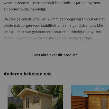
Oversteek zijkanten
23 cm
weersinvloeden. Hierdoor blijft het tuinhuis jarenlang mooi
en onderhoudsvriendelijk.
Oversteek
23 cm
achterkant
De stevige constructie van 28 mm gedroogd vurenhout en het
platte dak zorgen voor stabiliteit en een eigentijdse look. Met
Oversteek rondom
23 cm
de luxe deur van gelamineerd hout en dubbelglas krijgt het
geheel bovendien extra comfort en een hoogwaardige
Oversteek voorkant
23 cm
afwerking.
Gespiegeld op te
Nee
Belangrijkste eigenschappen
Lees alles over dit product
bouwen
Vervaardigd uit 28 mm gedroogd vurenhout van hoge
Cilinderslot
Inclusief
kwaliteit, behandeld met bruine olie
Anderen bekeken ook
Luxe deur van 45 mm gelamineerd hout met dubbelglas
Hang en sluitwerk
Inclusief
voor isolatie en uitstraling
Dakconstructie van 18 mm planken met veer en groef voor
Daktype
Plat dak
een stabiele en waterdichte afwerking
Daktype
Plat dak
Extra stevigheid door 12x12 cm gelamineerde palen van
duurzame kwaliteit