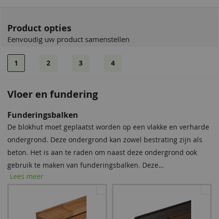
Product opties
Eenvoudig uw product samenstellen
1
2
3
4
Vloer en fundering
EPDM
Funderingsbalken
Dit tuinverblijf wordt standaard geleverd zonder
De blokhut moet geplaatst worden op een vlakke en verharde
dakbedekking. Tegen een meerprijs kunt u het EPDM-
ondergrond. Deze ondergrond kan zowel bestrating zijn als
dakpakket meebestellen. Het EPDM-pakket bestaat uit: EPDM,
beton. Het is aan te raden om naast deze ondergrond ook
kit en dakdoorvoer.
gebruik te maken van funderingsbalken. Deze
Lees meer
funderingsbalken moeten onder de onderste wandlagen van
de blokhut geschoven worden, waardoor de blokhut niet
rechtstreeks in het regenwater komt te staan. De blokhut
wordt door de funderingsbalken beschermd tegen vocht en