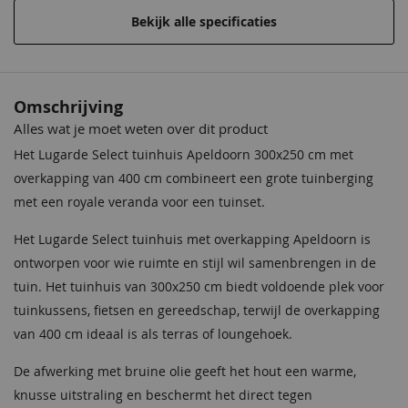
Incl. berging
Met berging
Bekijk alle specificaties
Afmeting (LxB)
676 x 250
Deur
WP61 -> 1930mm x 770mm
Omschrijving
Wandhoogte
223 cm
Alles wat je moet weten over dit product
Het Lugarde Select tuinhuis Apeldoorn 300x250 cm met
Nokhoogte
250 cm
overkapping van 400 cm combineert een grote tuinberging
Wanddikte
28mm
met een royale veranda voor een tuinset.
Het Lugarde Select tuinhuis met overkapping Apeldoorn is
Garantie
Op dit product ontvangt u 5 jaar
garantie.
ontworpen voor wie ruimte en stijl wil samenbrengen in de
tuin. Het tuinhuis van 300x250 cm biedt voldoende plek voor
Beglazing
Dubbelglas
tuinkussens, fietsen en gereedschap, terwijl de overkapping
van 400 cm ideaal is als terras of loungehoek.
Extra informatie
Inclusief daktrimmen
De afwerking met bruine olie geeft het hout een warme,
Wandhoogte
223 cm
knusse uitstraling en beschermt het direct tegen