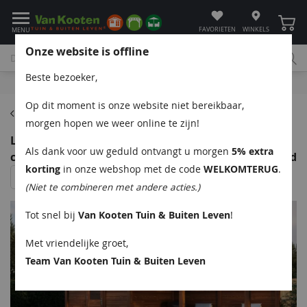
Winke
FAVORIETEN
WINKELS
MENU
Onze website is offline
Beste bezoeker,
Bel
App
Mail
Klantenservice
Op dit moment is onze website niet bereikbaar,
Home
morgen hopen we weer online te zijn!
Lugarde Select Apeldoorn Modern tuinhuis 300x250
Als dank voor uw geduld ontvangt u morgen
5% extra
cm + overkapping 400 cm 28 mm vuren bruin geolied
korting
in onze webshop met de code
WELKOMTERUG
.
(Niet te combineren met andere acties.)
Tot snel bij
Van Kooten Tuin & Buiten Leven
!
Met vriendelijke groet,
Team Van Kooten Tuin & Buiten Leven