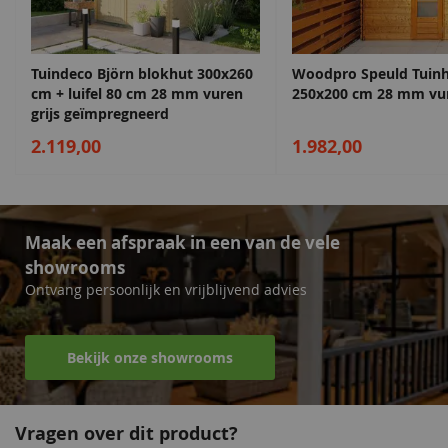
EAN code
8721225160455
Royale overkapping van 400 cm, ideaal voor een terras,
loungehoek of extra opslagruimte
Wordt geleverd met alle benodigde scharnieren, sloten en
Tuindeco Björn blokhut 300x260
Woodpro Speuld Tuinh
bevestigingsmaterialen
cm + luifel 80 cm 28 mm vuren
250x200 cm 28 mm vu
grijs geïmpregneerd
Dit tuinhuis met overkapping model Apeldoorn van Lugarde
2.119,00
1.982,00
Select is een veelzijdige oplossing die een grote praktische
tuinberging combineert met het comfort van een ruime
veranda.
Maak een afspraak in een van de vele
showrooms
Ontvang persoonlijk en vrijblijvend advies
Bekijk onze showrooms
Vragen over dit product?