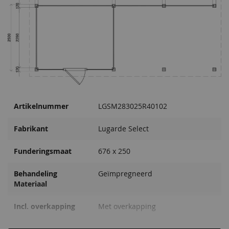
Montage door Van
Zelf monteren
Kooten montageservice -
Prijs op aanvraag
Regenpijp Platdak Zink
Regenpijp Platdak Zink
1x
2x
Artikelnummer
LGSM283025R40102
119,00
181,00
Fabrikant
Lugarde Select
Funderingsmaat
676 x 250
Behandeling
Geïmpregneerd
Materiaal
Incl. overkapping
Met overkapping