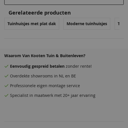
Gerelateerde producten
Tuinhuisjes met plat dak
Moderne tuinhuisjes
Tuin
Waarom Van Kooten Tuin & Buitenleven?
Eenvoudig
gespreid betalen
zonder rente!
Overdekte
showrooms
in NL en BE
Professionele eigen montage service
Specialist in maatwerk met 20+ jaar ervaring