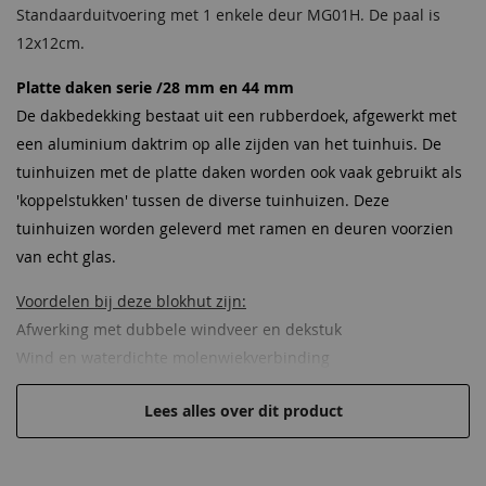
Standaarduitvoering met 1 enkele deur MG01H. De paal is
12x12cm.
Daktype
Plat dak
Platte daken serie /28 mm en 44 mm
Daktype
Plat dak
De dakbedekking bestaat uit een rubberdoek, afgewerkt met
een aluminium daktrim op alle zijden van het tuinhuis. De
tuinhuizen met de platte daken worden ook vaak gebruikt als
'koppelstukken' tussen de diverse tuinhuizen. Deze
tuinhuizen worden geleverd met ramen en deuren voorzien
van echt glas.
Voordelen bij deze blokhut zijn:
Afwerking met dubbele windveer en dekstuk
Wind en waterdichte molenwiekverbinding
Gelamineerde deuren voor stabiliteit
Lees alles over dit product
Ramen en deuren zijn standaard vorozien van afneembare
roedes, afgekitte ruiten, tochtstrips, ventilatiesleuven
Handige verstelbare paumelleschanieren voorzien van