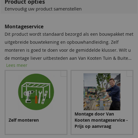
Product opties
Eenvoudig uw product samenstellen
Montageservice
Dit product wordt standaard bezorgd als een bouwpakket met
uitgebreide bouwtekening en opbouwhandleiding. Zelf
monteren is goed te doen voor de gemiddelde klusser. Wilt u
de montage liever uitbesteden aan Van Kooten Tuin & Buiten
Lees meer
Leven? Selecteer dan deze optie en wij nemen na bestelling
contact met u op voor een aanbod en planning. Meer weten
over montage?
Lees alles over onze montageservice
.
Montage door Van
Zelf monteren
Kooten montageservice -
Prijs op aanvraag