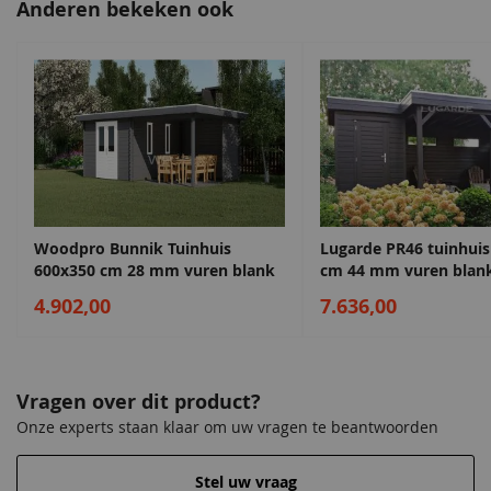
Anderen bekeken ook
beschermvocers
Dak berekend op sneeuwlast
19mm dakbeplanking
Eenvoudige stapelmethode
Deur voorzien van aluminium slijtstrip
Dompelen in 4 vaste kleuren
Op aanvraag is het tuinhuis ook leverbaar met andere ramen
en deuren!
Woodpro Bunnik Tuinhuis
Lugarde PR46 tuinhui
600x350 cm 28 mm vuren blank
cm 44 mm vuren blan
Bekijk in 3D!
4.902,00
7.636,00
Klik
hier
om uw eigen blokhut samentestellen en in 3D te
bekijken!
Volg de stappen en verstuur uw configuratie. Wij zullen u
een gepaste offerte toesturen!
Vragen over dit product?
Onze experts staan klaar om uw vragen te beantwoorden
Stel uw vraag