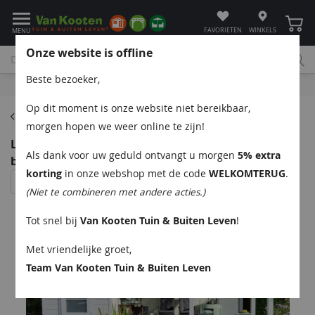
Winke
FAVORIETEN
WINKELS
MENU
Onze website is offline
Beste bezoeker,
Bel
App
Mail
Klantenservice
Op dit moment is onze website niet bereikbaar,
Tuinhuizen
morgen hopen we weer online te zijn!
Lugarde PR53 tuinhuis 600x360 cm 44 mm vuren
Als dank voor uw geduld ontvangt u morgen
5% extra
blank
korting
in onze webshop met de code
WELKOMTERUG
.
(Niet te combineren met andere acties.)
Tot snel bij
Van Kooten Tuin & Buiten Leven
!
Met vriendelijke groet,
Team Van Kooten Tuin & Buiten Leven