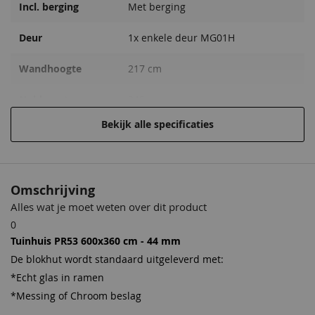
Incl. berging
Met berging
Deur
1x enkele deur MG01H
Wandhoogte
217 cm
Nokhoogte
245 cm
Bekijk alle specificaties
Wanddikte
44 mm
Garantie
Op dit product ontvangt u 5 jaar
garantie
Omschrijving
Alles wat je moet weten over dit product
Oversteek rondom
18 cm
0
Vloer in blokhut
Optioneel
Tuinhuis PR53 600x360 cm - 44 mm
De blokhut wordt standaard uitgeleverd met:
Cilinderslot
Inclusief
*Echt glas in ramen
*Messing of Chroom beslag
Hang en sluitwerk
Inclusief, keuze uit Messing of
Chroom