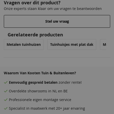
Vragen over dit product?
Onze experts staan klaar om uw vragen te beantwoorden
Stel uw vraag
Gerelateerde producten
Metalen tuinhuizen
Tuinhuisjes met plat dak
Moder
Waarom Van Kooten Tuin & Buitenleven?
Eenvoudig
gespreid betalen
zonder rente!
Overdekte
showrooms
in NL en BE
Professionele eigen montage service
Specialist in maatwerk met 20+ jaar ervaring