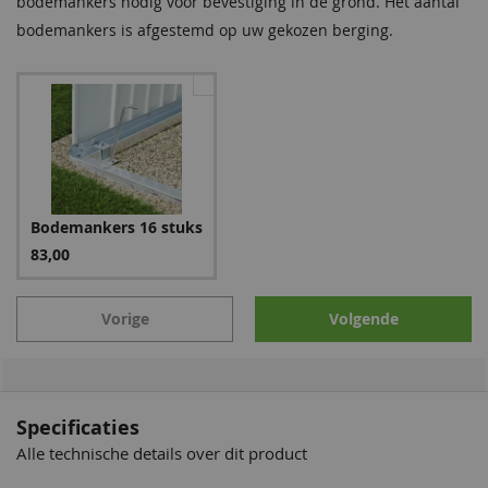
bodemankers nodig voor bevestiging in de grond. Het aantal
bodemankers is afgestemd op uw gekozen berging.
Bodemankers 16 stuks
83,00
Solarlamp
Vorige
Volgende
Dankzij de geïntegreerde oplaadbare batterij, het
zonnepaneel en de magneet kan de lamp eenvoudig en
flexibel worden bevestigd aan de buitenmuur van elke
berging of tuinkast.
Specificaties
Alle technische details over dit product