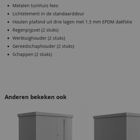
moderne look van deze metalen berging voor vele jaren
Metalen tuinhuis Neo
gebruik.
Lichtelement in de standaarddeur
Houten plafond uit drie lagen met 1.5 mm EPDM dakfolie
Voordelen van een Biohort berging:
Regenpijpset (2 stuks)
Veiligheid
Werktuighouder (2 stuks)
Gereedschaphouder (2 stuks)
Drievoudige vergrendeling met roestvrij stalen deurgreep
Schappen (2 stuks)
Stabiele dakconstructie met sneeuwdraagkacht tot 150
kg/m2
Stormbestendig (150 km/h. windkracht 12)
Functionaliteit
Anderen bekeken ook
Gemakkelijke deuropening inclusief gasveer
Onzichtbare. geïntegreerde ventilatie
Geïntegreeerde waterafvoer
Optionele binnenwandbekleding en isolatie mogelijk