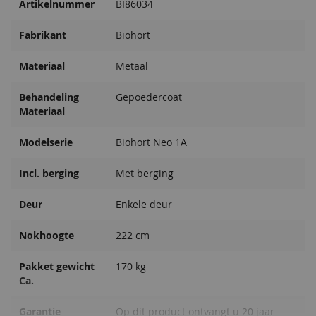
Artikelnummer
BI86034
Fabrikant
Biohort
Materiaal
Metaal
Solarlamp
Behandeling
Gepoedercoat
50,00
Materiaal
Modelserie
Biohort Neo 1A
Incl. berging
Met berging
Deur
Enkele deur
Nokhoogte
222 cm
Pakket gewicht
170 kg
Ca.
Garantie
Op dit product ontvangt u 20 jaar