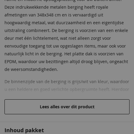
EAN code
9003414860346
Deze indrukwekkende metalen berging heeft royale
afmetingen van 348x348 cm en is vervaardigd uit
hoogwaardig metaal, wat duurzaamheid en een eigentijdse
uitstraling combineert. De berging is voorzien van een enkele
deur met één lichtelement, wat niet alleen zorgt voor
eenvoudige toegang tot uw opgeslagen items, maar ook voor
natuurlijk licht in de berging. Het platte dak is voorzien van
EPDM, waardoor uw bezittingen altijd droog blijven, ongeacht
de weersomstandigheden.
De binnenzijde van de berging is grijs/wit van kleur, waardoor
u een heldere en goed verlichte opbergruimte heeft. Hierdoor
kunt u uw opgeslagen items gemakkelijk organiseren en
terugvinden, zelfs bij weinig licht. Kies voor de Metalen
Lees alles over dit product
Berging Neo 4D 348x348 cm van Biohort en voeg extra
opslagruimte met een eigentijdse uitstraling toe aan uw
buitenruimte. U kunt vertrouwen op de duurzaamheid en
Inhoud pakket