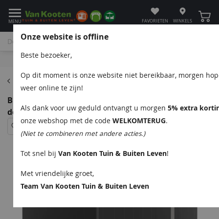
Winke
FAVORIETEN
WINKELS
MENU
Onze website is offline
Beste bezoeker,
Bel
App
Mail
Klantenservice
Op dit moment is onze website niet bereikbaar, morgen ho
Metalen tuinhuis aanbiedingen
weer online te zijn!
Biohort Neo 4D metalen tuinhuis enkele deur
Als dank voor uw geduld ontvangt u morgen
5% extra korti
donkergrijs 348x348 cm
onze webshop met de code
WELKOMTERUG
.
(Niet te combineren met andere acties.)
Tot snel bij
Van Kooten Tuin & Buiten Leven
!
Met vriendelijke groet,
Team Van Kooten Tuin & Buiten Leven