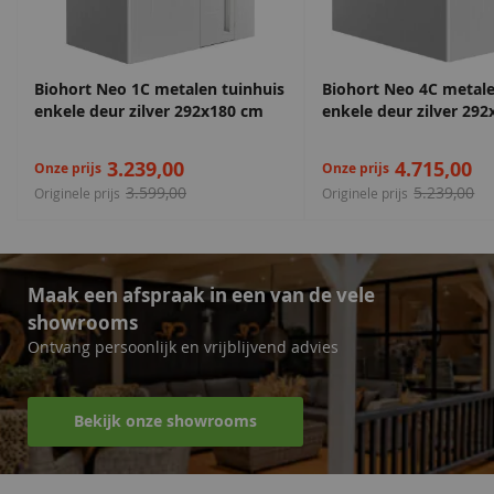
Biohort Neo 1C metalen tuinhuis
Biohort Neo 4C metale
enkele deur zilver 292x180 cm
enkele deur zilver 29
3.239,00
4.715,00
Onze prijs
Onze prijs
3.599,00
5.239,00
Originele prijs
Originele prijs
Maak een afspraak in een van de vele
showrooms
Ontvang persoonlijk en vrijblijvend advies
Bekijk onze showrooms