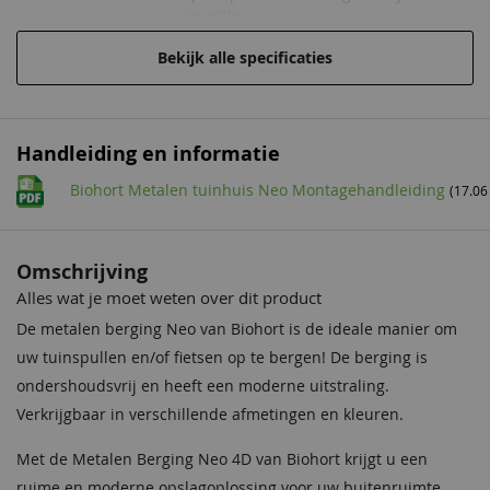
garantie
Bekijk alle specificaties
Extra informatie
De binnenzijde van de bering is
grijs/wit van kleur
Afmeting
78x200 cm
Handleiding en informatie
enkele deur
Biohort Metalen tuinhuis Neo Montagehandleiding
(17.06
Hang en
Inclusief
sluitwerk
Omschrijving
Bouwtekening
Inclusief
Alles wat je moet weten over dit product
Daktype
Plat dak
De metalen berging Neo van Biohort is de ideale manier om
uw tuinspullen en/of fietsen op te bergen! De berging is
Daktype
Plat dak
ondershoudsvrij en heeft een moderne uitstraling.
Verkrijgbaar in verschillende afmetingen en kleuren.
Diepte
348 cm
Met de Metalen Berging Neo 4D van Biohort krijgt u een
Breedte
348 cm
ruime en moderne opslagoplossing voor uw buitenruimte.