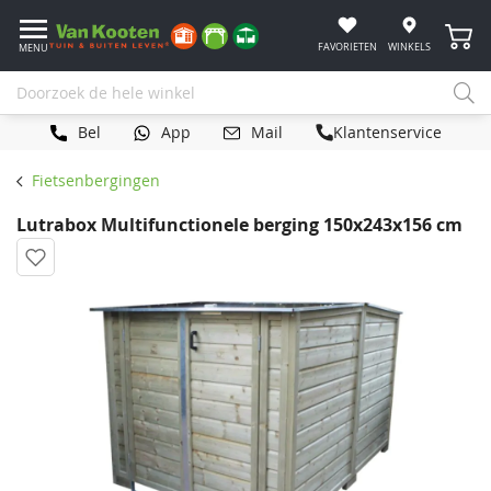
Winke
FAVORIETEN
WINKELS
MENU
Bel
App
Mail
Klantenservice
Fietsenbergingen
Lutrabox Multifunctionele berging 150x243x156 cm