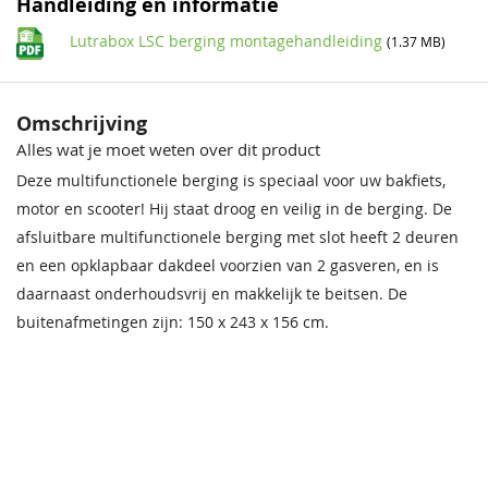
Handleiding en informatie
grondbeugels
Inclusief
Lutrabox LSC berging montagehandleiding
(1.37 MB)
Regenwaterdicht
Ja
Omschrijving
Aflevervorm
In panelen geleverd.
Alles wat je moet weten over dit product
Deuropening
100 cm
Deze multifunctionele berging is speciaal voor uw bakfiets,
motor en scooter! Hij staat droog en veilig in de berging. De
EAN code
8717202090747
afsluitbare multifunctionele berging met slot heeft 2 deuren
en een opklapbaar dakdeel voorzien van 2 gasveren, en is
daarnaast onderhoudsvrij en makkelijk te beitsen. De
buitenafmetingen zijn: 150 x 243 x 156 cm.