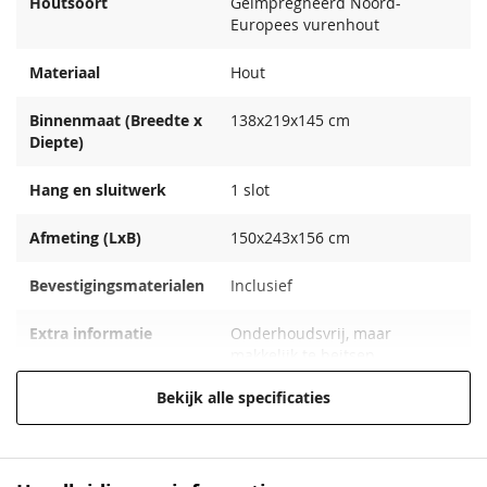
Houtsoort
Geïmpregneerd Noord-
Europees vurenhout
Materiaal
Hout
Binnenmaat (Breedte x
138x219x145 cm
Diepte)
Hang en sluitwerk
1 slot
Afmeting (LxB)
150x243x156 cm
Bevestigingsmaterialen
Inclusief
Extra informatie
Onderhoudsvrij, maar
makkelijk te beitsen.
Bekijk alle specificaties
Deksel
Afgewerkt met aluminium
Geschikt voor
Bakfietsen, motoren en
scooters.