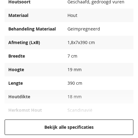
Houtsoort
Geschaafd, gedroogd vuren
Materiaal
Hout
Behandeling Materiaal
Geïmpregneerd
Afmeting (LxB)
1,8x7x390 cm
Breedte
7 cm
Hoogte
19 mm
Lengte
390 cm
Houtdikte
18 mm
Herkomst Hout
Scandinavië
Extra informatie
Ronde hoeken
Bekijk alle specificaties
EAN code
8715815011654