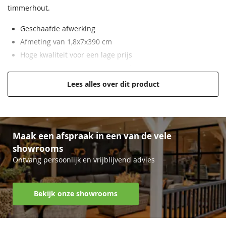
timmerhout.
Geschaafde afwerking
Afmeting van 1,8x7x390 cm
Hoge kwaliteit voor een lage prijs
Primair materiaal voor structuurbasis
Hoogwaardig, geïmpregneerd vurenhout
Lees alles over dit product
Maak een afspraak in een van de vele
showrooms
Ontvang persoonlijk en vrijblijvend advies
Bekijk onze showrooms