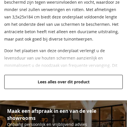
beschermd zijn tegen weersinvloeden en vocht, waardoor ze
minder snel zullen verweringen en rotten. Met afmetingen
van 3,5x25x184 cm biedt deze onderplaat voldoende lengte
om het onderste deel van uw schermen te beschermen. Het
antraciete beton heeft niet alleen een duurzame uitstraling,
maar past ook goed bij diverse tuinontwerpen.
Door het plaatsen van deze onderplaat verlengt u de
levensduur van uw houten schermen aanzienlijk en
minimaliseert u de noodzaak van frequente vervanging. Dit
bespaart u niet alleen tijd en geld, maar zorgt er ook voor dat
uw tuin er altijd verzorgd uitziet.
Lees alles over dit product
Hoogwaardig beton
Afmeting van 25x3,5x184 cm
Creëert een sfeervol tuinscherm
Maak een afspraak in een van de vele
Beschermt hout tegen verwering
showrooms
Hoge kwaliteit voor een lage prijs
Ontvang persoonlijk en vrijblijvend advies