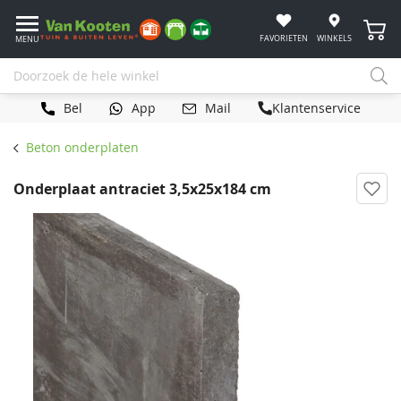
Winke
FAVORIETEN
WINKELS
MENU
Bel
App
Mail
Klantenservice
Beton onderplaten
Onderplaat antraciet 3,5x25x184 cm