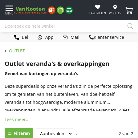
Winke
FAVORIETEN
WINKELS
MENU
Bel
App
Mail
Klantenservice
OUTLET
Outlet veranda's & overkappingen
Geniet van kortingen op veranda's
Deze superdeals op onze veranda's zijn de perfecte oplossing
om te genieten van het buitenleven. Van doe-het-zelf
veranda's tot hoogwaardige, moderne aluminium
overkappingen, hier vindt u alle afgeprijsde veranda's. Wees
er snel bij en breidt uw tuin uit met uw eigen nieuwe
Lees meer...
veranda.
Filteren
2 van 2