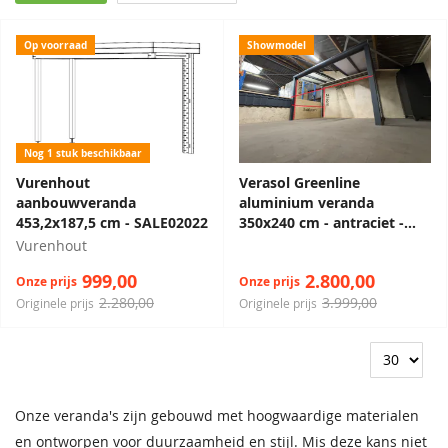
Op voorraad
Showmodel
Nog 1 stuk beschikbaar
Vurenhout
Verasol Greenline
aanbouwveranda
aluminium veranda
453,2x187,5 cm - SALE02022
350x240 cm - antraciet -
incl. glasschuifwand,
Vurenhout
zonwering, 6 spots en spie -
999,00
2.800,00
Onze prijs
Onze prijs
exclusief dakbedekking -
2.280,00
Showmodel
3.999,00
Originele prijs
Originele prijs
Onze veranda's zijn gebouwd met hoogwaardige materialen
en ontworpen voor duurzaamheid en stijl. Mis deze kans niet