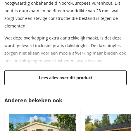
hoogwaardig onbehandeld Noord-Europees vurenhout. Dit
Wandhoogte
233 cm
hout is duurzaam en heeft een wanddikte van 28 mm, wat
zorgt voor een stevige constructie die bestand is tegen de
Oversteek
30 cm
rondom
elementen.
Wat deze overkapping extra aantrekkelijk maakt, is dat deze
Bouwtekening
Inclusief
wordt geleverd inclusief gratis dakshingles. De dakshingles
Daktype
Zadeldak
zorgen niet alleen voor een mooie afwerking maar bieden ook
bescherming tegen weersinvloeden, waardoor uw
Daktype
Zadeldak
overkapping nog langer meegaat. De Woodpro Overkapping
Annen is veelzijdig in gebruik. U kunt het gebruiken als een
Afmeting raam
114x34 cm (vast raam)
Lees alles over dit product
beschutte zithoek om te ontspannen in de buitenlucht, voor
het opslaan van tuinmeubilair, of als beschutting voor uw
voertuig. Wat uw behoeften ook zijn, deze overkapping biedt
Anderen bekeken ook
u de ruimte en bescherming die u nodig heeft.
28 mm dikke wanden
Afmeting van 400x250 cm