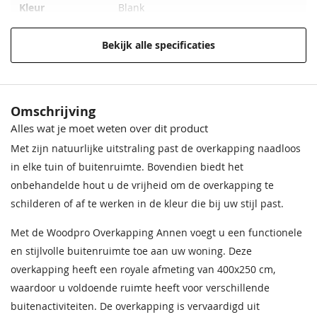
Kleur
Blank
Funderingsmaat
400x250 cm
Bekijk alle specificaties
Materiaal
Onbehandeld vurenhout
Houtsoort
Onbehandeld vurenhout
Omschrijving
Alles wat je moet weten over dit product
Afmeting (LxB)
400x250 cm
Met zijn natuurlijke uitstraling past de overkapping naadloos
Wandhoogte
233 cm
in elke tuin of buitenruimte. Bovendien biedt het
onbehandelde hout u de vrijheid om de overkapping te
Nokhoogte
283 cm
schilderen of af te werken in de kleur die bij uw stijl past.
Wanddikte
28 mm
Met de Woodpro Overkapping Annen voegt u een functionele
en stijlvolle buitenruimte toe aan uw woning. Deze
Garantie
Op dit product ontvangt u 5 jaar
overkapping heeft een royale afmeting van 400x250 cm,
garantie.
waardoor u voldoende ruimte heeft voor verschillende
Beglazing
Dubbel glas
buitenactiviteiten. De overkapping is vervaardigd uit