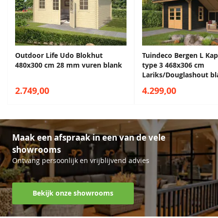
Dakshingles zitten inbegrepen
Geschikt voor diverse doeleinden
Onbehandeld Noord-Europees vurenhout
Outdoor Life Udo Blokhut
Tuindeco Bergen L Ka
480x300 cm 28 mm vuren blank
type 3 468x306 cm
Lariks/Douglashout bl
Zweeds rabat zwart
2.749,00
4.299,00
Maak een afspraak in een van de vele
showrooms
Ontvang persoonlijk en vrijblijvend advies
Bekijk onze showrooms