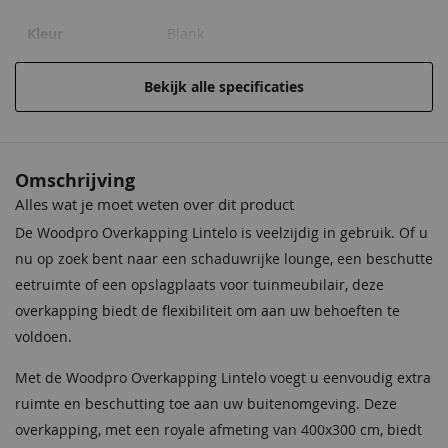
Kleur
Blank
Funderingsmaat
400x300 cm
Bekijk alle specificaties
Materiaal
Onbehandeld vurenhout
Houtsoort
Onbehandeld vurenhout
Omschrijving
Alles wat je moet weten over dit product
Afmeting (LxB)
400x300 cm
De Woodpro Overkapping Lintelo is veelzijdig in gebruik. Of u
Wandhoogte
216 cm
nu op zoek bent naar een schaduwrijke lounge, een beschutte
eetruimte of een opslagplaats voor tuinmeubilair, deze
Nokhoogte
240 cm
overkapping biedt de flexibiliteit om aan uw behoeften te
voldoen.
Wanddikte
28 mm
Met de Woodpro Overkapping Lintelo voegt u eenvoudig extra
Garantie
Op dit product ontvangt u 5 jaar
ruimte en beschutting toe aan uw buitenomgeving. Deze
garantie.
overkapping, met een royale afmeting van 400x300 cm, biedt