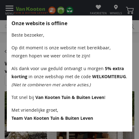
Winke
FAVORIETEN
WINKELS
MENU
Onze website is offline
Beste bezoeker,
Bel
App
Mail
Klantenservice
Op dit moment is onze website niet bereikbaar,
Overkappingen
morgen hopen we weer online te zijn!
Woodpro Lintelo Overkapping 400x300 cm 28 mm
Als dank voor uw geduld ontvangt u morgen
5% extra
vuren blank
korting
in onze webshop met de code
WELKOMTERUG
.
(Niet te combineren met andere acties.)
Tot snel bij
Van Kooten Tuin & Buiten Leven
!
Met vriendelijke groet,
Team Van Kooten Tuin & Buiten Leven