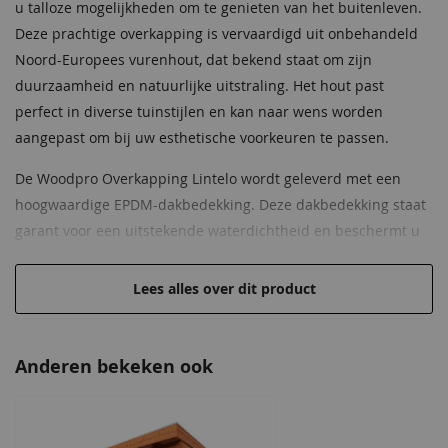
Beglazing
Dubbel glas
u talloze mogelijkheden om te genieten van het buitenleven.
Deze prachtige overkapping is vervaardigd uit onbehandeld
Wandhoogte
216 cm
Noord-Europees vurenhout, dat bekend staat om zijn
duurzaamheid en natuurlijke uitstraling. Het hout past
Oversteek
30 cm
rondom
perfect in diverse tuinstijlen en kan naar wens worden
aangepast om bij uw esthetische voorkeuren te passen.
Bouwtekening
Inclusief
De Woodpro Overkapping Lintelo wordt geleverd met een
Daktype
Plat dak
hoogwaardige EPDM-dakbedekking. Deze dakbedekking staat
garant voor een uitstekende waterdichtheid en beschermt u
Daktype
Plat dak
tegen regen en weersinvloeden. Zo blijft u droog en
comfortabel, zelfs op regenachtige dagen. Om het
Afmeting raam
193,5x34 cm (vast raam)
Lees alles over dit product
montageproces te vergemakkelijken, ontvangt u tevens een
handige bouwtekening bij uw bestelling. Hiermee kunt u of
uw professionele installateur snel en efficiënt de overkapping
Anderen bekeken ook
opzetten.
Afmeting van 400x300 cm