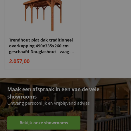
Eenvoudig zelf op te bouwen
Geschikt voor diverse doeleinden
EPDM-dakbedekking zit inbegrepen
Onbehandeld Noord-Europees vurenhout
Trendhout plat dak traditioneel
overkapping 490x335x260 cm
geschaafd Douglashout - zaag-
en bouwpakket
2.057,00
Maak een afspraak in een van de vele
showrooms
Ontvang persoonlijk en vrijblijvend advies
Bekijk onze showrooms