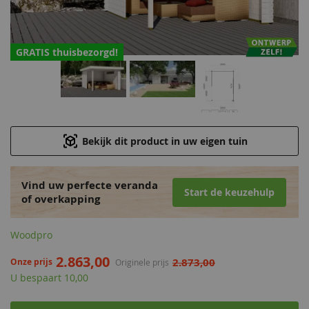
GRATIS thuisbezorgd!
Bekijk dit product in uw eigen tuin
Vind uw perfecte veranda
Start de keuzehulp
of overkapping
Woodpro
2.863,00
2.873,00
Onze prijs
Originele prijs
U bespaart 10,00