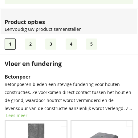
Product opties
Eenvoudig uw product samenstellen
1
2
3
4
5
Vloer en fundering
Dakshingles
Betonpoer
Tegen meerprijs kunt u bij dit product dakshingles bestellen.
Betonpoeren bieden een stevige fundering voor houten
Deze bitumen dakbedekking is uitermate geschikt voor het
constructies. Ze voorkomen direct contact tussen het hout en
waterdicht afwerken van uw (hellende) dak, om zo de
de grond, waardoor houtrot wordt verminderd en de
levensduur van uw tuinverblijf te verlengen.
levensduur van de constructie aanzienlijk wordt verlengd. Zo
Lees meer
staat uw buitenverblijf stevig en blijft het langer mooi!