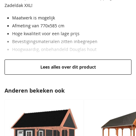
Zadeldak XXL!
Gordingen
Nokgording 65x170 mm
Maatwerk is mogelijk
Schoren
65x145 mm
Afmeting van 770x585 cm
Dakbeschot
Vellingdelen 18x145 mm
Hoge kwaliteit voor een lage prijs
Bevestigingsmaterialen zitten inbegrepen
EAN code
8718144027518
Hoogwaardig, onbehandeld Douglas hout
Lees alles over dit product
Anderen bekeken ook