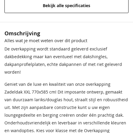
Houtsoort
Douglashout
Bekijk alle specificaties
Materiaal
Onbehandeld lariks Douglas
hout
Omschrijving
Behandeling Materiaal
Onbehandeld
Alles wat je moet weten over dit product
Bevestigingsmaterialen
Inclusief
De overkapping wordt standaard geleverd exclusief
dakbedekking maar kan eventueel met dakshingles,
Boeidelen
25x195 mm
dakpanprofielplaten, echte dakpannen of met riet geleverd
worden!
Nokhoogte
490 cm
Geniet van de luxe en kwaliteit van onze overkapping
Afmeting robuuste
19x19 cm
Zadeldak XXL 770x585 cm! Dit imposante ontwerp, gemaakt
staanders
van duurzaam lariks/douglas hout, straalt stijl en robuustheid
Aantal robuuste
6 stuks
uit. Met zijn aanpasbare constructie kunt u uw eigen
staanders
loungegedeelte en berging creëren onder één prachtig dak.
Onderhoudsvriendelijk en leverbaar in verschillende kleuren
Daktype
Zadeldak
en wandopties. Kies voor klasse met de Overkapping