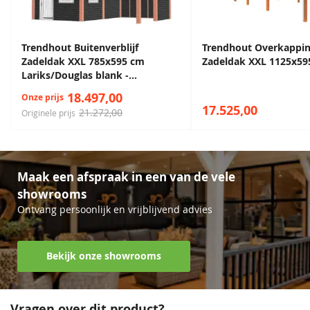
Trendhout Buitenverblijf
Trendhout Overkappi
Zadeldak XXL 785x595 cm
Zadeldak XXL 1125x59
Lariks/Douglas blank -
Combinatie 1
18.497,00
Onze prijs
17.525,00
21.272,00
Originele prijs
Maak een afspraak in een van de vele
showrooms
Ontvang persoonlijk en vrijblijvend advies
Bekijk onze showrooms
Vragen over dit product?