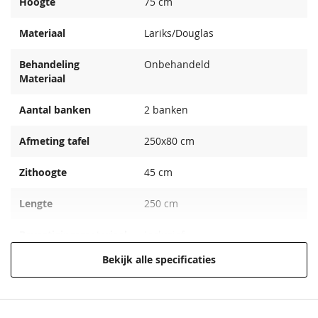
Hoogte
75 cm
Materiaal
Lariks/Douglas
Behandeling
Onbehandeld
Materiaal
Aantal banken
2 banken
Afmeting tafel
250x80 cm
Zithoogte
45 cm
Lengte
250 cm
Bevestigingsmateriaal
Inclusief
Bekijk alle specificaties
Kleur
Onbehandeld, geschaafd
douglas
EAN code
8715815522006