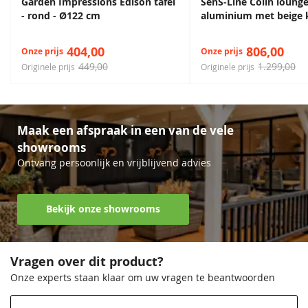
Garden Impressions Edison tafel
SenS-Line Colin lounge
- rond - Ø122 cm
aluminium met beige 
404,00
806,00
Onze prijs
Onze prijs
449,00
1.299,00
Originele prijs
Originele prijs
Maak een afspraak in een van de vele
showrooms
Ontvang persoonlijk en vrijblijvend advies
Bekijk onze showrooms
Vragen over dit product?
Onze experts staan klaar om uw vragen te beantwoorden