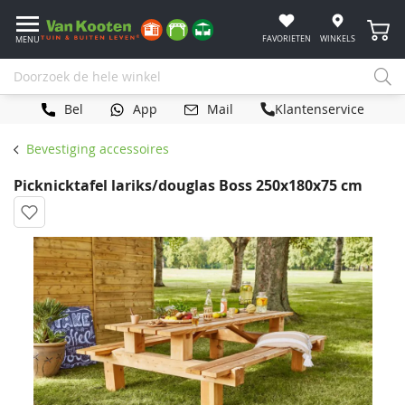
Winke
FAVORIETEN
WINKELS
MENU
Bel
App
Mail
Klantenservice
Bevestiging accessoires
Picknicktafel lariks/douglas Boss 250x180x75 cm