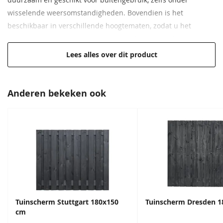
duurzaam en geschikt voor buitengebruik, zelfs onder
wisselende weersomstandigheden. Bovendien is het
beschikbaar in verschillende hoogtematen, zodat u het
scherm kunt aanpassen aan uw specifieke behoeften.
Lees alles over dit product
Afmeting van 180x180 cm
Geïmpregneerd grenenhout
Hoge kwaliteit voor een lage prijs
Anderen bekeken ook
Creëert een fraaie tuinafscheiding
Verkrijgbaar in verschillende hoogtematen
Tuinscherm Stuttgart 180x150
Tuinscherm Dresden 
cm