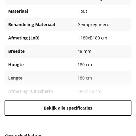
Materiaal
Hout
Behandeling Materiaal
Geïmpregneerd
Afmeting (LxB)
H180xB180 cm
Breedte
48 mm
Hoogte
180 cm
Lengte
180 cm
Afmeting Tuinscherm
180x180 cm
EAN code
8715815000245
Bekijk alle specificaties