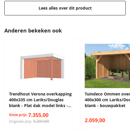
Lees alles over dit product
Anderen bekeken ook
Donkergroen
Kleur nog niet bekend.
Bronsgroen
Grachtengroen
Donkergroen
Deze wordt tijdig voor
68,50
68,50
68,50
68,50
levering doorgegeven.
68,50
Trendhout Verona overkapping
Tuindeco Ommen over
400x335 cm Lariks/Douglas
400x300 cm Lariks/Douglas
blank - Plat dak model links -
blank - bouwpakket
Sparregroen
Grachtengroen
Antiekgroen
Sparregroen
Combinatie 1
7.355,00
Onze prijs
68,50
68,50
68,50
68,50
2.059,00
9.207,00
Originele prijs