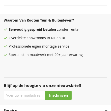
Waarom Van Kooten Tuin & Buitenleven?
Eenvoudig
gespreid betalen
zonder rente!
Overdekte
showrooms
in NL en BE
Antraciet
Donkergrijs
Zeeblauw
Antraciet
Professionele eigen montage service
68,50
68,50
68,50
68,50
Specialist in maatwerk met 20+ jaar ervaring
Blijf op de hoogte via onze nieuwsbrief!
Inschrijven
Staalblauw
Zeeblauw
Patrolblauw
Staalblauw
68,50
68,50
68,50
68,50
Service