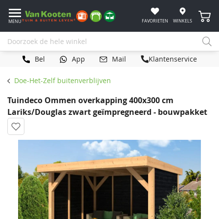
Winke
FAVORIETEN
WINKELS
MENU
Bel
App
Mail
Klantenservice
Doe-Het-Zelf buitenverblijven
Tuindeco Ommen overkapping 400x300 cm
Lariks/Douglas zwart geïmpregneerd - bouwpakket