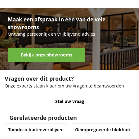
Maak een afspraak in een van de vele
showrooms
Ontvang persoonlijk en vrijblijvend advies
Lavagrijs
Antiekgroen
Zilvergrijs
Lavagrijs
Bekijk onze showrooms
68,50
68,50
68,50
68,50
Vragen over dit product?
Onze experts staan klaar om uw vragen te beantwoorden
Stel uw vraag
Gerelateerde producten
Venstergrijs
Zilvergrijs
Donkergrijs
Venstergrijs
Tuindeco buitenverblijven
Geimpregneerde blokhutten
68,50
68,50
68,50
68,50