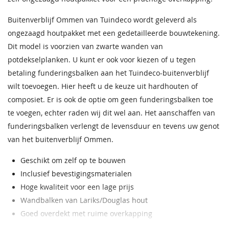
Aantal robuuste
4
staanders
Buitenverblijf Ommen van Tuindeco wordt geleverd als
ongezaagd houtpakket met een gedetailleerde bouwtekening.
Daktype
Plat dak
Dit model is voorzien van zwarte wanden van
potdekselplanken. U kunt er ook voor kiezen of u tegen
Hoogte
50 cm
Bentheimergeel
Donkereiken
Bentheimergeel
Zomergeel
Noten
Zomergeel
betaling funderingsbalken aan het Tuindeco-buitenverblijf
68,50
68,50
68,50
68,50
68,50
68,50
Funderingsmaat
400 x 300 cm
wilt toevoegen. Hier heeft u de keuze uit hardhouten of
composiet. Er is ook de optie om geen funderingsbalken toe
Impregneervloeistof
EAN code
8715815402452
honing 2,5L
te voegen, echter raden wij dit wel aan. Het aanschaffen van
37,95
funderingsbalken verlengt de levensduur en tevens uw genot
van het buitenverblijf Ommen.
Geschikt om zelf op te bouwen
Inclusief bevestigingsmaterialen
Hoge kwaliteit voor een lage prijs
Staphorstergroen
Ecogroen
Frescogeel
Bronsgroen
Ebbenzwart
Staphorstergroen
Wandbalken van Lariks/Douglas hout
68,50
68,50
68,50
68,50
68,50
68,50
Goed overdekt met ruime overkapping