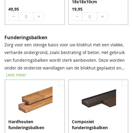
18x18x10cm
49,95
19,95
Funderingsbalken
Zorg voor een stevige basis voor uw blokhut met een vlakke,
Hemelwaterafvoer -
Hemelwaterafvoer -
verharde ondergrond, zoals bestrating of beton. Het gebruik
Dakdoorvoer rond HWA
Stadsuitloop incl. EPDM-
PE Ø 63 mm met EPDM
van funderingsbalken wordt sterk aanbevolen. Deze worden
flap
30cm
onder de onderste wandlagen van de blokhut geplaatst en
45,50
25,95
Lees meer
bieden essentiële bescherming tegen regenwater, vocht en
schimmel. Met deze eenvoudige stap verlengt u de
levensduur van uw blokhut aanzienlijk.
Hardhouten
Composiet
funderingsbalken
funderingsbalken