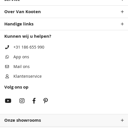
Over Van Kooten
Handige links
Kunnen wij u helpen?
+31 186 655 990
Antiekblauw
Patrolblauw
Monumentenblauw
Antiekblauw
App ons
68,50
68,50
68,50
68,50
Mail ons
Klantenservice
Volg ons op
Onze showrooms
Rembrandtrood
Monumentenblauw
Wijnrood
Rembrandtrood