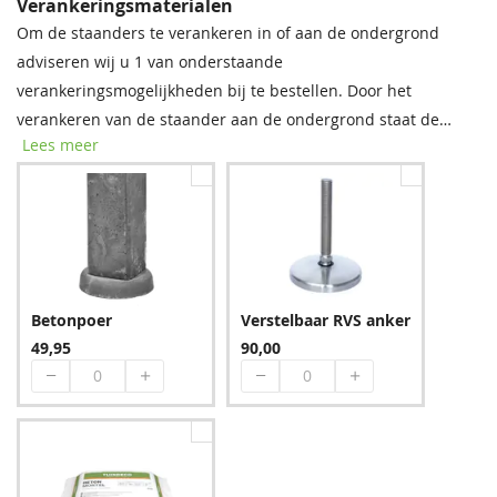
Verankeringsmaterialen
Om de staanders te verankeren in of aan de ondergrond
adviseren wij u 1 van onderstaande
Groen
Bruin
verankeringsmogelijkheden bij te bestellen. Door het
862,65
862,65
verankeren van de staander aan de ondergrond staat de
Lees meer
constructie beter beschermt tegen de wind. De prijzen staan
per stuk weergegeven. Indien u voor instortankers kiest dient
u per instortanker 1 zak snelcement bij te bestellen.
Blauw
Betonpoer
Verstelbaar RVS anker
1.024,65
49,95
90,00