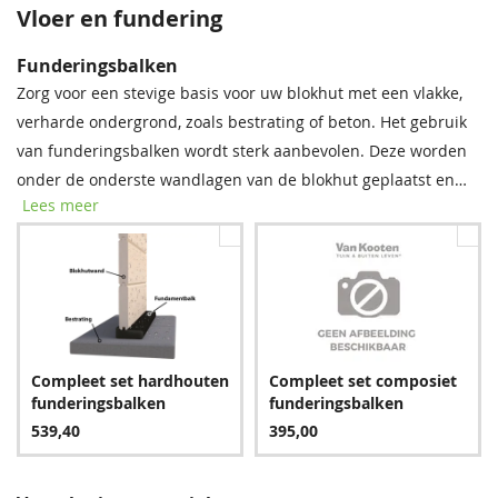
Vloer en fundering
Dakpanprofielplaten
Dakshingles
Bevestigingsmaterialen
Funderingsbalken
Tegen meerprijs kunt u bij dit product dakshingles bestellen.
Onze spijkerset bevat zowel spijkers als asfaltnagels voor het
Zorg voor een stevige basis voor uw blokhut met een vlakke,
Deze bitumen dakbedekking is uitermate geschikt voor het
monteren van dakplanken en dakbedekking. Voor modellen
verharde ondergrond, zoals bestrating of beton. Het gebruik
waterdicht afwerken van uw (hellende) dak, om zo de
groter dan 5 × 5 m raden we aan twee sets aan te schaffen
van funderingsbalken wordt sterk aanbevolen. Deze worden
levensduur van uw tuinverblijf te verlengen.
voor optimale stabiliteit.
onder de onderste wandlagen van de blokhut geplaatst en
Lees meer
bieden essentiële bescherming tegen regenwater, vocht en
Antraciet
schimmel. Met deze eenvoudige stap verlengt u de
4.095,90
levensduur van uw blokhut aanzienlijk.
Zwart
Spijkerset
Rood
Bitumenkit (per stuk)
Compleet set hardhouten
Compleet set composiet
862,65
24,95
862,65
9,60
funderingsbalken
funderingsbalken
539,40
395,00