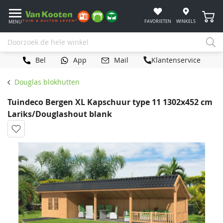
Winke
FAVORIETEN
WINKELS
MENU
Bel
App
Mail
Klantenservice
Douglas blokhutten
Tuindeco Bergen XL Kapschuur type 11 1302x452 cm
Lariks/Douglashout blank