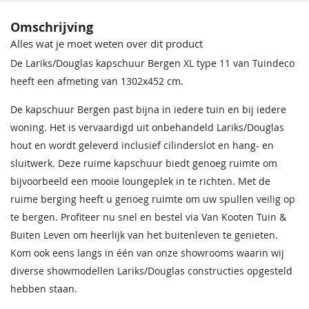
douglas
Omschrijving
Cilinderslot
Inclusief
Alles wat je moet weten over dit product
De Lariks/Douglas kapschuur Bergen XL type 11 van Tuindeco
Hang en
Inclusief
heeft een afmeting van 1302x452 cm.
sluitwerk
De kapschuur Bergen past bijna in iedere tuin en bij iedere
Daktype
Kapschuurdak
woning. Het is vervaardigd uit onbehandeld Lariks/Douglas
hout en wordt geleverd inclusief cilinderslot en hang- en
Daktype
Kapschuurdak
sluitwerk. Deze ruime kapschuur biedt genoeg ruimte om
Breedte
452 cm
bijvoorbeeld een mooie loungeplek in te richten. Met de
ruime berging heeft u genoeg ruimte om uw spullen veilig op
Lengte
1302 cm
te bergen. Profiteer nu snel en bestel via Van Kooten Tuin &
Buiten Leven om heerlijk van het buitenleven te genieten.
Hoogte
326 cm
Kom ook eens langs in één van onze showrooms waarin wij
EAN code
8715815643985
diverse showmodellen Lariks/Douglas constructies opgesteld
hebben staan.