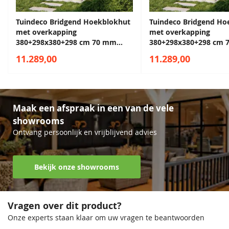
Tuindeco Bridgend Hoekblokhut
Tuindeco Bridgend Ho
met overkapping
met overkapping
380+298x380+298 cm 70 mm
380+298x380+298 cm
vuren bruin geïmpregneerd
vuren groen geïmpreg
11.289,00
11.289,00
Maak een afspraak in een van de vele
showrooms
Ontvang persoonlijk en vrijblijvend advies
Bekijk onze showrooms
Vragen over dit product?
Onze experts staan klaar om uw vragen te beantwoorden