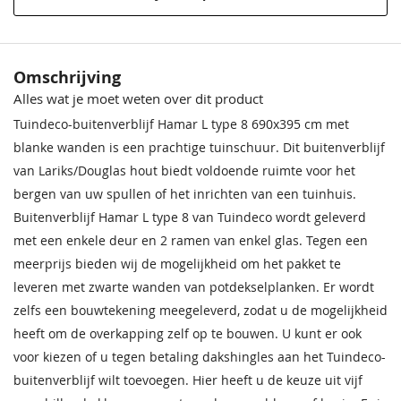
Materiaal
Houtsoort
Geschaafd, gedroogd douglas
Omschrijving
Modelserie
Tuindeco Hamar
Alles wat je moet weten over dit product
Tuindeco-buitenverblijf Hamar L type 8 690x395 cm met
Afmeting (LxB)
690x395 cm
blanke wanden is een prachtige tuinschuur. Dit buitenverblijf
Ramen
2
van Lariks/Douglas hout biedt voldoende ruimte voor het
bergen van uw spullen of het inrichten van een tuinhuis.
Nokhoogte
348 cm
Buitenverblijf Hamar L type 8 van Tuindeco wordt geleverd
met een enkele deur en 2 ramen van enkel glas. Tegen een
Garantie
Op dit product ontvangt u 5 jaar
garantie
meerprijs bieden wij de mogelijkheid om het pakket te
leveren met zwarte wanden van potdekselplanken. Er wordt
Kleur
Onbehandeld, geschaafd, gedroogd
zelfs een bouwtekening meegeleverd, zodat u de mogelijkheid
douglas
heeft om de overkapping zelf op te bouwen. U kunt er ook
voor kiezen of u tegen betaling dakshingles aan het Tuindeco-
Daktype
Zadeldak
buitenverblijf wilt toevoegen. Hier heeft u de keuze uit vijf
Daktype
Zadeldak