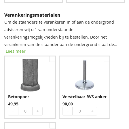
Verankeringsmaterialen
Om de staanders te verankeren in of aan de ondergrond
adviseren wij u 1 van onderstaande
Groen
Blauw
verankeringsmogelijkheden bij te bestellen. Door het
383,40
383,40
verankeren van de staander aan de ondergrond staat de
Lees meer
constructie beter beschermt tegen de wind. De prijzen staan
per stuk weergegeven. Indien u voor instortankers kiest dient
u per instortanker 1 zak snelcement bij te bestellen.
Bruin
Betonpoer
Verstelbaar RVS anker
455,40
49,95
90,00