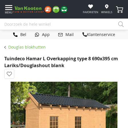
Winke
FAVORIETEN
WINKELS
MENU
Bel
App
Mail
Klantenservice
Douglas blokhutten
Tuindeco Hamar L Overkapping type 8 690x395 cm
Lariks/Douglashout blank