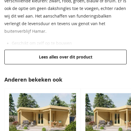
verschillende kleuren: zwart, rood, groen, blauw of bruin. Er is
ook de optie om geen dakshingles toe te voegen, echter raden
Breedte
395 cm
wij dit wel aan. Het aanschaffen van funderingsbalken
verlengt de levensduur en tevens uw genot van het
Lengte
690 cm
buitenverblijf Hamar.
Hoogte
348 cm
Geschikt om zelf op te bouwen
EAN code
8715815644197
Inclusief bevestigingsmaterialen
Lees alles over dit product
Hoge kwaliteit voor een lage prijs
Dubbele deur voor toegankelijkheid
Wandbalken van Lariks/Douglas hout
Anderen bekeken ook