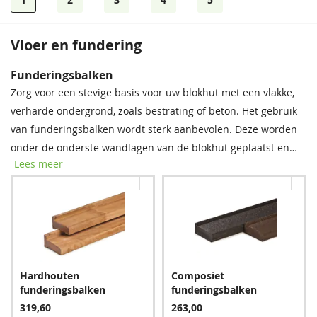
1
2
3
4
5
Vloer en fundering
Dakpanprofielplaten
Bevestigingsmaterialen
Dakshingles
Funderingsbalken
Onze spijkerset bevat zowel spijkers als asfaltnagels voor het
Tegen meerprijs kunt u bij dit product dakshingles bestellen.
Zorg voor een stevige basis voor uw blokhut met een vlakke,
monteren van dakplanken en dakbedekking. Voor modellen
Deze bitumen dakbedekking is uitermate geschikt voor het
verharde ondergrond, zoals bestrating of beton. Het gebruik
groter dan 5 × 5 m raden we aan twee sets aan te schaffen
waterdicht afwerken van uw (hellende) dak, om zo de
van funderingsbalken wordt sterk aanbevolen. Deze worden
voor optimale stabiliteit.
levensduur van uw tuinverblijf te verlengen.
onder de onderste wandlagen van de blokhut geplaatst en
Lees meer
bieden essentiële bescherming tegen regenwater, vocht en
Antraciet
schimmel. Met deze eenvoudige stap verlengt u de
1.998,00
levensduur van uw blokhut aanzienlijk.
Spijkerset
Zwart
Rood
Bitumenkit (per stuk)
Hardhouten
Composiet
24,95
383,40
383,40
9,60
funderingsbalken
funderingsbalken
319,60
263,00