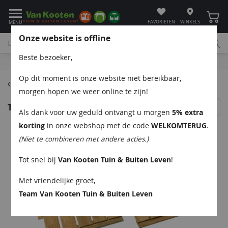
Winke
FAVORIETEN
WINKELS
MENU
Onze website is offline
Beste bezoeker,
Bel
App
Mail
Klantenservice
Op dit moment is onze website niet bereikbaar,
Houten terrastegels
morgen hopen we weer online te zijn!
Tuintegel Egmond 50x50 cm
Als dank voor uw geduld ontvangt u morgen
5% extra
korting
in onze webshop met de code
WELKOMTERUG
.
(Niet te combineren met andere acties.)
Tot snel bij
Van Kooten Tuin & Buiten Leven
!
Met vriendelijke groet,
Team Van Kooten Tuin & Buiten Leven