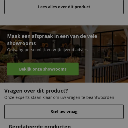
wilt creëren of een bestaand gebied wilt renoveren, met de
Lees alles over dit product
Tuintegel Recht Model 50x50 cm kunt u snel en moeiteloos
aan de slag. Deze tuintegels zijn ontworpen voor eenvoudige
installatie en bieden een duurzame oplossing voor uw
bestratingsbehoeften.
Maak een afspraak in een van de vele
showrooms
Recht model
Ontvang persoonlijk en vrijblijvend advies
Eenvoudige installatie
Afmeting van 50x50 cm
Geïmpregneerd vurenhout
Bekijk onze showrooms
Strakke aantrekkelijke uitstraling
Vragen over dit product?
Onze experts staan klaar om uw vragen te beantwoorden
Stel uw vraag
Gerelateerde producten