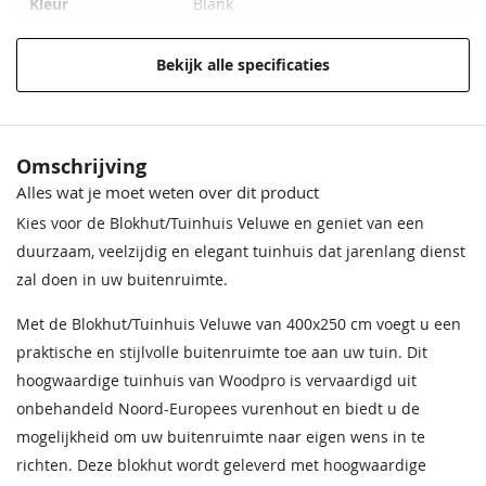
Kleur
Blank
Funderingsmaat
397,2x250 cm
Bekijk alle specificaties
Materiaal
Hout
Houtsoort
Vurenhout
Omschrijving
Alles wat je moet weten over dit product
Incl. overkapping
Met overkapping
Kies voor de Blokhut/Tuinhuis Veluwe en geniet van een
Incl. berging
Met berging
duurzaam, veelzijdig en elegant tuinhuis dat jarenlang dienst
zal doen in uw buitenruimte.
Afmeting (LxB)
400x250 cm
Met de Blokhut/Tuinhuis Veluwe van 400x250 cm voegt u een
Deur
Enkele deur (melkglas)
praktische en stijlvolle buitenruimte toe aan uw tuin. Dit
hoogwaardige tuinhuis van Woodpro is vervaardigd uit
Wandhoogte
234 cm
onbehandeld Noord-Europees vurenhout en biedt u de
Nokhoogte
283 cm
mogelijkheid om uw buitenruimte naar eigen wens in te
richten. Deze blokhut wordt geleverd met hoogwaardige
Garantie
Op dit product ontvangt u 5 jaar