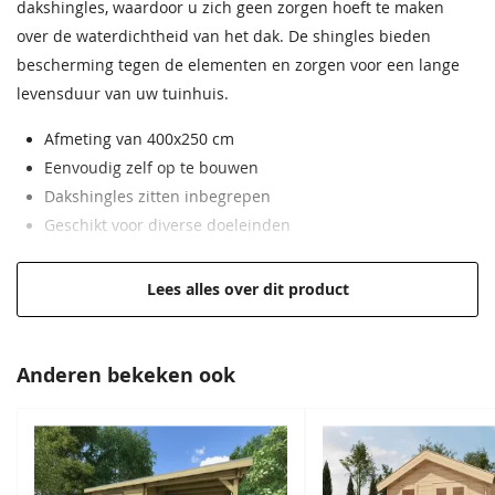
dakshingles, waardoor u zich geen zorgen hoeft te maken
garantie.
over de waterdichtheid van het dak. De shingles bieden
bescherming tegen de elementen en zorgen voor een lange
Beglazing
Dubbel glas
levensduur van uw tuinhuis.
Wandhoogte
234 cm
Afmeting van 400x250 cm
Oversteek
30 cm
Eenvoudig zelf op te bouwen
rondom
Dakshingles zitten inbegrepen
Geschikt voor diverse doeleinden
Afmeting enkele
77x193,5 cm
Onbehandeld Noord-Europees vurenhout
deur
Lees alles over dit product
Cilinderslot
Inclusief
Hang en sluitwerk
Inclusief
Anderen bekeken ook
Bouwtekening
Inclusief
Daktype
Zadeldak