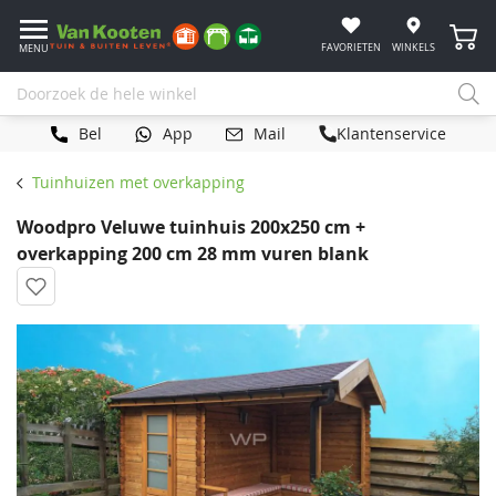
Winke
FAVORIETEN
WINKELS
MENU
Bel
App
Mail
Klantenservice
Tuinhuizen met overkapping
Woodpro Veluwe tuinhuis 200x250 cm +
overkapping 200 cm 28 mm vuren blank