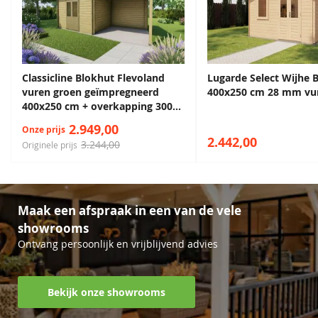
Daktype
Zadeldak
Breedte
400 cm
Lengte
250 cm
Classicline Blokhut Flevoland
Lugarde Select Wijhe 
vuren groen geïmpregneerd
400x250 cm 28 mm vu
400x250 cm + overkapping 300
cm
2.949,00
Onze prijs
2.442,00
3.244,00
Originele prijs
Maak een afspraak in een van de vele
showrooms
Ontvang persoonlijk en vrijblijvend advies
Bekijk onze showrooms